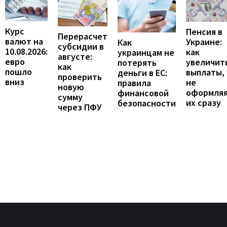
Курс
Пенсия в
Перерасчет
валют на
Украине:
Как
субсидии в
10.08.2026:
как
украинцам не
августе:
евро
увеличит
потерять
как
пошло
выплаты,
деньги в ЕС:
проверить
вниз
не
правила
новую
оформля
финансовой
сумму
их сразу
безопасности
через ПФУ