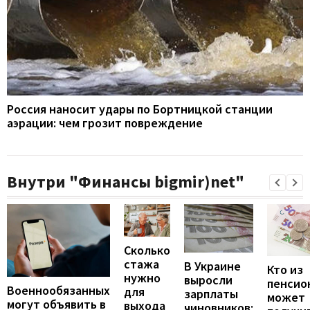
Россия наносит удары по Бортницкой станции
аэрации: чем грозит повреждение
Внутри "Финансы bigmir)net"
Сколько
стажа
В Украине
Кто из
нужно
выросли
пенсио
Военнообязанных
для
зарплаты
может
могут объявить в
выхода
чиновников: