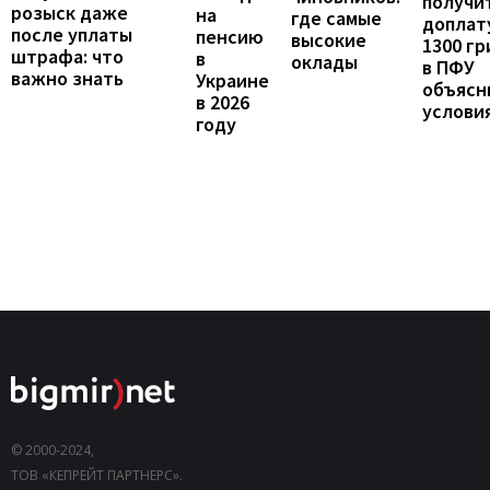
получи
розыск даже
на
где самые
доплат
после уплаты
пенсию
высокие
1300 гр
штрафа: что
в
оклады
в ПФУ
важно знать
Украине
объясн
в 2026
услови
году
© 2000-2024,
ТОВ «КЕПРЕЙТ ПАРТНЕРС».