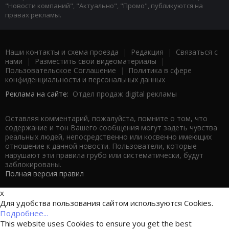
"Новости компаний", "Актуально", "Промо", публикуются на
правах рекламы.
Наши контакты и схема проезда
|
Редакция
|
Связаться с
нами
|
Разместить свои видеоматериалы
|
Пользовательское Соглашение
|
Политика в сфере
конфиденциальности и персональных данных
Реклама на сайте:
Отдел продаж digital рекламы
Оставляя комментарий, пожалуйста, помните о том, что
содержание и тон Вашего сообщения могут задеть чувства
реальных людей, непосредственно или косвенно имеющих
отношение к данной новости. Пользователи, которые
нарушают эти правила грубо или систематически, будут
заблокированы.
Полная версия правил
x
Для удобства пользования сайтом используются Cookies.
Подробнее...
This website uses Cookies to ensure you get the best