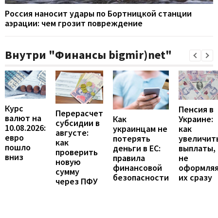
Россия наносит удары по Бортницкой станции
аэрации: чем грозит повреждение
Внутри "Финансы bigmir)net"
Курс
Пенсия в
Перерасчет
валют на
Украине:
Как
субсидии в
10.08.2026:
как
украинцам не
августе:
евро
увеличит
потерять
как
пошло
выплаты,
деньги в ЕС:
проверить
вниз
не
правила
новую
оформля
финансовой
сумму
их сразу
безопасности
через ПФУ