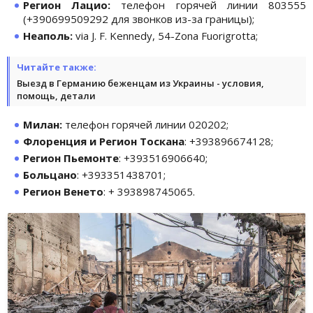
Регион Лацио:
телефон горячей линии 803555
(+390699509292 для звонков из-за границы);
Неаполь:
via J. F. Kennedy, 54-Zona Fuorigrotta;
Читайте также:
Выезд в Германию беженцам из Украины - условия,
помощь, детали
Милан:
телефон горячей линии 020202;
Флоренция и Регион Тоскана
: +393896674128;
Регион Пьемонте
: +393516906640;
Больцано
: +393351438701;
Регион Венето
: + 393898745065.