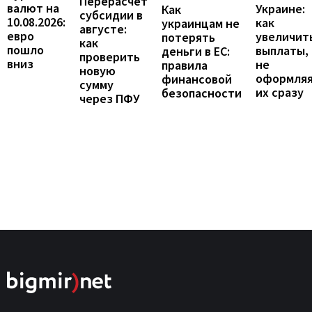
Перерасчет
валют на
Украине:
Как
субсидии в
10.08.2026:
как
украинцам не
августе:
евро
увеличит
потерять
как
пошло
выплаты,
деньги в ЕС:
проверить
вниз
не
правила
новую
оформля
финансовой
сумму
их сразу
безопасности
через ПФУ