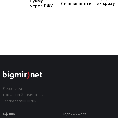
сумму
их сразу
безопасности
через ПФУ
© 2000-2024,
ТОВ «КЕПРЕЙТ ПАРТНЕРС».
Все права защищены.
Афиша
Недвижимость