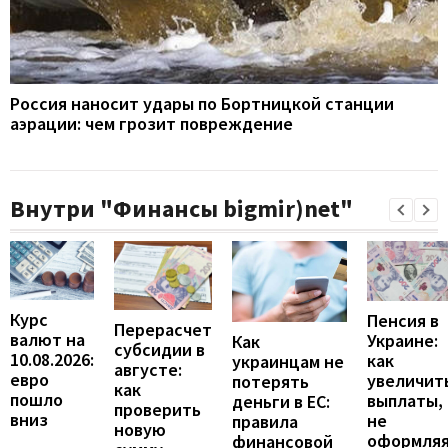
Россия наносит удары по Бортницкой станции
аэрации: чем грозит повреждение
Внутри "Финансы bigmir)net"
Курс
Пенсия в
Перерасчет
валют на
Украине:
Как
субсидии в
10.08.2026:
как
украинцам не
августе:
евро
увеличит
потерять
как
пошло
выплаты,
деньги в ЕС:
проверить
вниз
не
правила
новую
оформля
финансовой