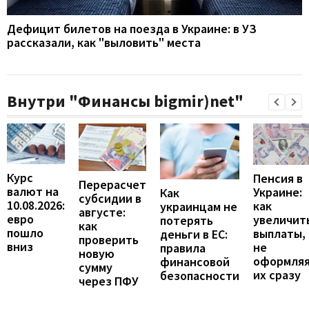
Дефицит билетов на поезда в Украине: в УЗ
рассказали, как "выловить" места
Внутри "Финансы bigmir)net"
Курс
Пенсия в
Перерасчет
валют на
Украине:
Как
субсидии в
10.08.2026:
как
украинцам не
августе:
евро
увеличит
потерять
как
пошло
выплаты,
деньги в ЕС:
проверить
вниз
не
правила
новую
оформля
финансовой
сумму
их сразу
безопасности
через ПФУ