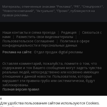
Материалы, отмеченные знаками "Реклама", "PR", "Спецпроект",
"Новости компаний", "Актуально", "Промо", публикуются на
правах рекламы.
Наши контакты и схема проезда
|
Редакция
|
Связаться с
нами
|
Разместить свои видеоматериалы
|
Пользовательское Соглашение
|
Политика в сфере
конфиденциальности и персональных данных
Реклама на сайте:
Отдел продаж digital рекламы
Оставляя комментарий, пожалуйста, помните о том, что
содержание и тон Вашего сообщения могут задеть чувства
реальных людей, непосредственно или косвенно имеющих
отношение к данной новости. Пользователи, которые
нарушают эти правила грубо или систематически, будут
заблокированы.
Полная версия правил
x
Для удобства пользования сайтом используются Cookies.