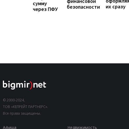
оформля
финансовой
сумму
их сразу
безопасности
через ПФУ
© 2000-2024,
ТОВ «КЕПРЕЙТ ПАРТНЕРС».
Все права защищены.
Афиша
Недвижимость