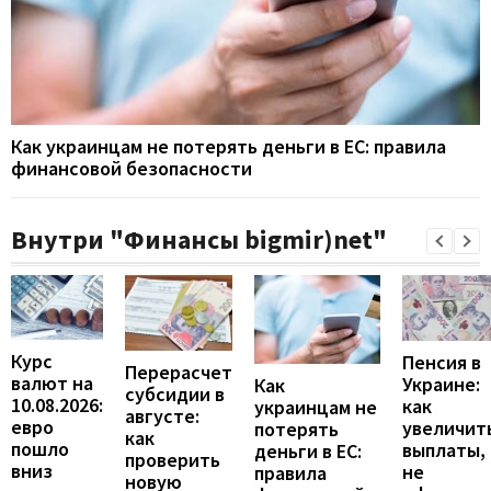
Как украинцам не потерять деньги в ЕС: правила
финансовой безопасности
Внутри "Финансы bigmir)net"
Курс
Пенсия в
Перерасчет
валют на
Украине:
Как
субсидии в
10.08.2026:
как
украинцам не
августе:
евро
увеличит
потерять
как
пошло
выплаты,
деньги в ЕС:
проверить
вниз
не
правила
новую