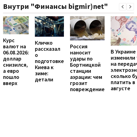
Внутри "Финансы bigmir)net"
Курс
Кличко
валют на
Россия
рассказал
В Украине
06.08.2026:
наносит
о
изменили
доллар
удары по
подготовке
на переда
снизился,
Бортницкой
Киева к
электроэн
а евро
станции
зиме:
сколько б
пошло
аэрации: чем
детали
платить в
вверх
грозит
августе
повреждение