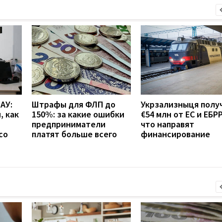
АУ:
Штрафы для ФЛП до
Укрзализныця полу
, как
150%: за какие ошибки
€54 млн от ЕС и ЕБРР
предприниматели
что направят
со
платят больше всего
финансирование