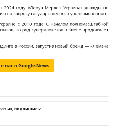
 в 2024 году «Леруа Мерлен Украина» дважды не
ю по запросу государственного уполномоченного.
 Украине с 2010 года. С началом полномасштабной
азинов, но ряд супермаркетов в Киеве продолжает
ндинге в России, запустив новый бренд — «Лемана
е нас в Google.News
татьи, подпишись: