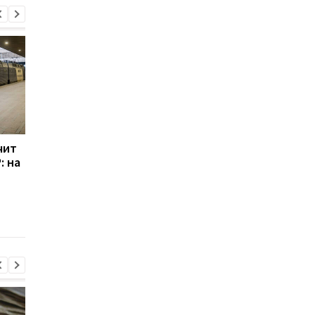
чит
Штрафы для бизнеса
Штрафы за незакон
: на
выросли на 20%:
вырубку елок в Укра
работодатели стали
в 2025 году: какие
платить больше
суммы и есть ли
уголовная
ответственность