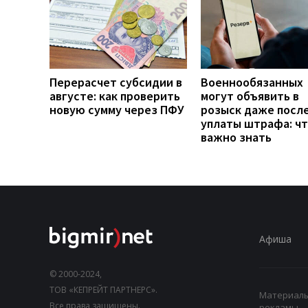
Перерасчет субсидии в
Военнообязанных
августе: как проверить
могут объявить в
новую сумму через ПФУ
розыск даже посл
уплаты штрафа: ч
важно знать
Афиша
© 2000-2024,
ТОВ «КЕПРЕЙТ ПАРТНЕРС».
Материалы,
Все права защищены.
рекламы.