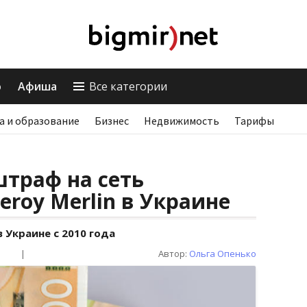
о
Афиша
Все категории
а и образование
Бизнес
Недвижимость
Тарифы
траф на сеть
eroy Merlin в Украине
в Украине с 2010 года
|
Автор:
Ольга Опенько