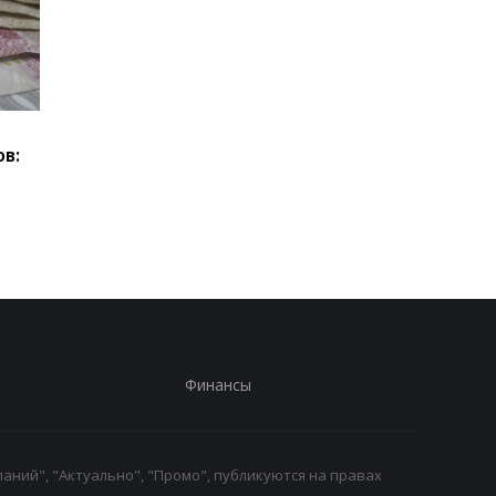
Кто из пенсионеров
Пенсии для украинце
в:
может получить
Польше: кто может
доплату 1300 гривен: в
получать выплаты
ПФУ объяснили условия
Финансы
аний", "Актуально", "Промо", публикуются на правах