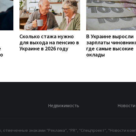
Сколько стажа нужно
В Украине выросли
для выхода на пенсию в
зарплаты чиновнико
е
Украине в 2026 году
где самые высокие
то
оклады
Недвижимость
Новости
 отмеченные знаками "Реклама", "PR", "Спецпроект", "Новости комп