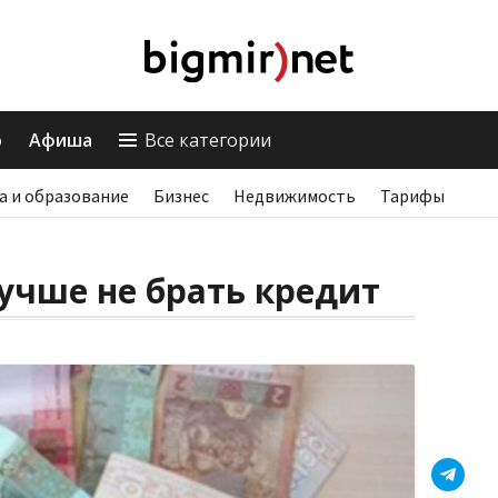
о
Афиша
Все категории
а и образование
Бизнес
Недвижимость
Тарифы
учше не брать кредит