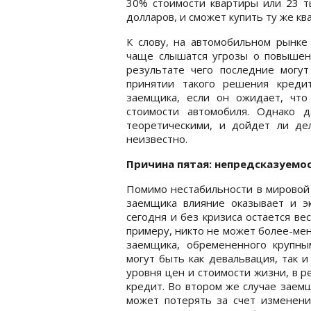
30% стоимости квартиры или 23 т
долларов, и сможет купить ту же к
К слову, на автомобильном рынке 
чаще слышатся угрозы о повышен
результате чего последние могу
принятии такого решения креди
заемщика, если он ожидает, что
стоимости автомобиля. Однако 
теоретическими, и дойдет ли де
неизвестно.
Причина пятая: непредсказуемо
Помимо нестабильности в мировой 
заемщика влияние оказывает и эк
сегодня и без кризиса остается в
примеру, никто не может более-мен
заемщика, обремененного крупны
могут быть как девальвация, так 
уровня цен и стоимости жизни, в 
кредит. Во втором же случае заем
может потерять за счет изменения