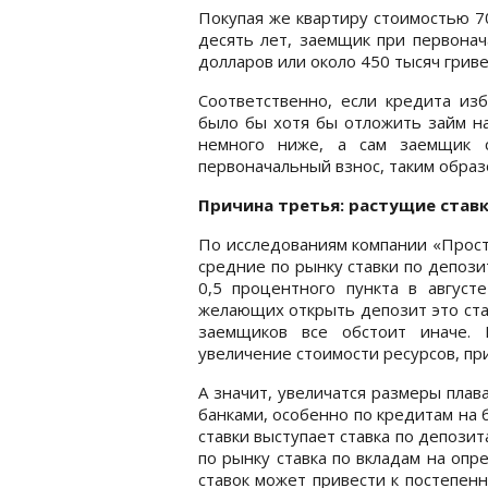
Покупая же квартиру стоимостью 7
десять лет, заемщик при первонач
долларов или около 450 тысяч гриве
Соответственно, если кредита из
было бы хотя бы отложить займ на
немного ниже, а сам заемщик с
первоначальный взнос, таким обра
Причина третья: растущие став
По исследованиям компании «Просто
средние по рынку ставки по депозит
0,5 процентного пункта в августе
желающих открыть депозит это ста
заемщиков все обстоит иначе. 
увеличение стоимости ресурсов, пр
А значит, увеличатся размеры пла
банками, особенно по кредитам на
ставки выступает ставка по депози
по рынку ставка по вкладам на оп
ставок может привести к постепен