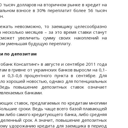
0 тысяч долларов на вторичном рынке в кредит на
альном взносе в 30% переплатит более 56 тысяч
н.
бежать невозможно, то заемщику целесообразно
 несколько месяцев – за это время ставки станут
может увеличить сумму своих накоплений на
зом уменьшая будущую переплату.
ки по депозитам
банк Консалтинг» в августе и сентябре 2011 года
ам в гривне от украинских банков выросли на 0,1-
 и 0,3-0,6 процентного пункта в сентябре. Для
ло хорошей новостью, однако для потенциальных
Ведь повышение депозитных ставок означает
ивлекаемых банками.
вающих ставок, предлагаемых по кредитам многими
 большие сроки. Ведь чаще всего базой плавающей
там либо самого кредитующего банка, либо средняя
ределенный срок. А значит, повышение депозитных
ному удорожанию кредита для заемщика в период