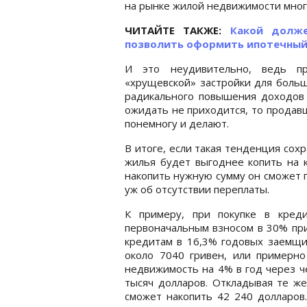
на рынке жилой недвижимости мног
ЧИТАЙТЕ ТАКЖЕ:
Какой долж
позволить оформить ипотечный
И это неудивительно, ведь п
«хрущевской» застройки для больш
радикального повышения доходов
ожидать не приходится, то продавц
понемногу и делают.
В итоге, если такая тенденция сох
жилья будет выгоднее копить на к
накопить нужную сумму он сможет г
уж об отсутствии переплаты.
К примеру, при покупке в кред
первоначальным взносом в 30% при
кредитам в 16,3% годовых заемщи
около 7040 гривен, или примерн
недвижимость на 4% в год через ч
тысяч долларов. Откладывая те же
сможет накопить 42 240 долларов