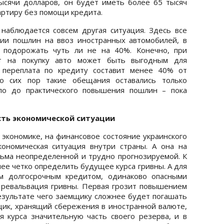
ысячи долларов, он будет иметь более 65 тысяч
вартиру без помощи кредита.
наблюдается совсем другая ситуация. Здесь все
ии пошлин на ввоз иностранных автомобилей, в
т подорожать чуть ли не на 40%. Конечно, при
т на покупку авто может быть выгодным для
 переплата по кредиту составит менее 40% от
до сих пор такие обещания оставались только
ло до практического повышения пошлин – пока
сть экономической ситуации
экономике, на финансовое состояние украинского
ономическая ситуация внутри страны. А она на
есьма неопределенной и трудно прогнозируемой. К
ее четко определить будущее курса гривны. А для
м долгосрочным кредитом, одинаково опасными
и ревальвация гривны. Первая грозит повышением
результате чего заемщику сложнее будет погашать
щик, хранящий сбережения в иностранной валюте,
 курса значительную часть своего резерва, и в