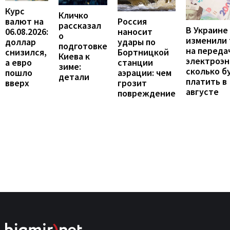
Курс
Кличко
валют на
Россия
рассказал
В Украине
06.08.2026:
наносит
о
изменили
доллар
удары по
подготовке
на переда
снизился,
Бортницкой
Киева к
электроэн
а евро
станции
зиме:
сколько б
пошло
аэрации: чем
детали
платить в
вверх
грозит
августе
повреждение