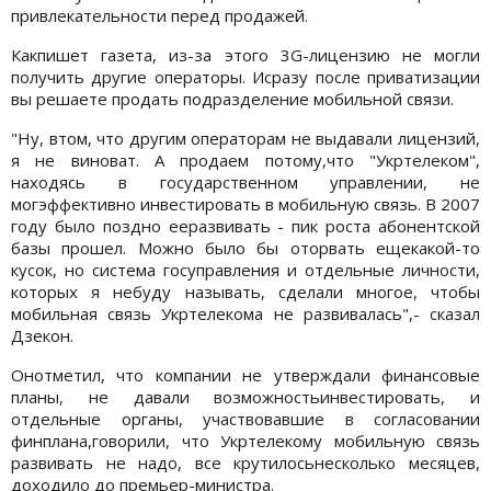
привлекательности перед продажей.
Какпишет газета, из-за этого 3G-лицензию не могли
получить другие операторы. Исразу после приватизации
вы решаете продать подразделение мобильной связи.
"Ну, втом, что другим операторам не выдавали лицензий,
я не виноват. А продаем потому,что "Укртелеком",
находясь в государственном управлении, не
могэффективно инвестировать в мобильную связь. В 2007
году было поздно ееразвивать - пик роста абонентской
базы прошел. Можно было бы оторвать ещекакой-то
кусок, но система госуправления и отдельные личности,
которых я небуду называть, сделали многое, чтобы
мобильная связь Укртелекома не развивалась",- сказал
Дзекон.
Онотметил, что компании не утверждали финансовые
планы, не давали возможностьинвестировать, и
отдельные органы, участвовавшие в согласовании
финплана,говорили, что Укртелекому мобильную связь
развивать не надо, все крутилосьнесколько месяцев,
доходило до премьер-министра.