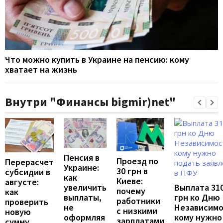
Что можно купить в Украине на пенсию: кому
хватает на жизнь
Внутри "Финансы bigmir)net"
Пенсия в
Проезд по
Перерасчет
Украине:
30 грн в
субсидии в
как
Киеве:
августе:
Выплата 31
увеличить
почему
как
грн ко Дню
выплаты,
работники
проверить
Независимо
не
с низкими
новую
кому нужно
оформляя
зарплатами
сумму