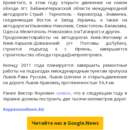
Крометого, в этом году открыто движение на новом
обходе пгт. БабанкаЧеркасской области международной
автодороги Стрый - Тернополь - Кировоград -Знаменка,
соединяющая Восток и Запад Украины, а также на
автодорогахУльяновка-Николаев, Севастополь-Балаклава,
Одесса-Мелитополь-Новоазовск (наТаганрог) и других.
Продолжаютсяработы на автодорогах Киев-Житомир и
Киев-Харьков-Довжанский (от Полтавы доЛубен),
строится подъезд к г. Ирпень, завершается
строительство обхода городаДнепропетровск.
Кконцу 2011 года планируется завершить ремонтные
работы на подъездах кмеждународным пунктам пропуска
Львов-Рава Русская, Львов-Шегини и открытьдвижение
на дороге Львов-Краковец протяженностью 54,4 км.
Ранее Виктор Янукович
заявил
, что в следующем году в
Украине должны построить две тысячи километров дорог.
Корреспондент.biz
Читайте нас в Google.News