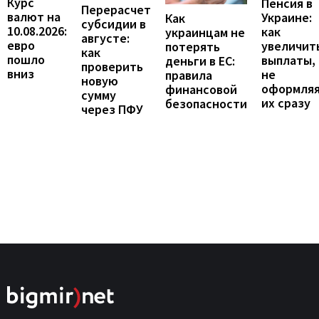
Курс
Пенсия в
Перерасчет
валют на
Украине:
Как
субсидии в
10.08.2026:
как
украинцам не
августе:
евро
увеличит
потерять
как
пошло
выплаты,
деньги в ЕС:
проверить
вниз
не
правила
новую
оформля
финансовой
сумму
их сразу
безопасности
через ПФУ