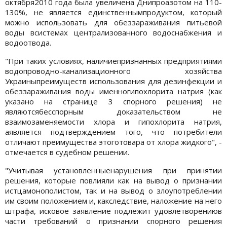
октября2010 года была увеличена Днипроазотом на 110-
130%, не является единственнымпродуктом, который
можно использовать для обеззараживания питьевой
воды всистемах централизованного водоснабжения и
водоотвода.
"При таких условиях, наличиепризнанных предприятиями
водопроводно-канализационного хозяйства
Украиныпреимуществ использования для дезинфекции и
обеззараживания воды именногипохлорита натрия (как
указано на странице 3 спорного решения) не
являютсябесспорным доказательством не
взаимозаменяемости хлора и гипохлорита натрия,
аявляется подтверждением того, что потребители
отличают преимущества этоготовара от хлора жидкого", -
отмечается в судебном решении.
"Учитывая установленныенарушения при принятии
решения, которые повлияли как на вывод о признании
истцамонополистом, так и на вывод о злоупотреблении
им своим положением и, какследствие, наложение на него
штрафа, исковое заявление подлежит удовлетворениюв
части требований о признании спорного решения