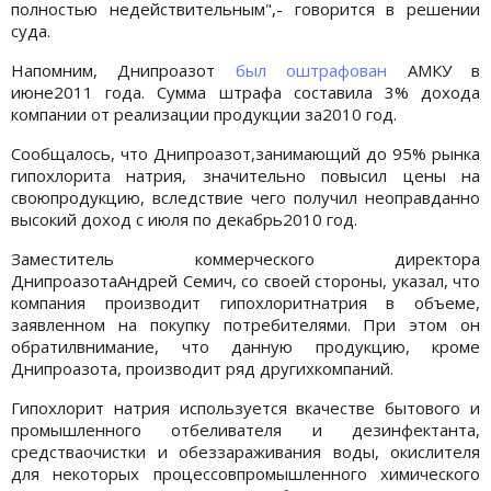
полностью недействительным",- говорится в решении
суда.
Напомним, Днипроазот
был оштрафован
АМКУ в
июне2011 года. Сумма штрафа составила 3% дохода
компании от реализации продукции за2010 год.
Сообщалось, что Днипроазот,занимающий до 95% рынка
гипохлорита натрия, значительно повысил цены на
своюпродукцию, вследствие чего получил неоправданно
высокий доход с июля по декабрь2010 год.
Заместитель коммерческого директора
ДнипроазотаАндрей Семич, со своей стороны, указал, что
компания производит гипохлоритнатрия в объеме,
заявленном на покупку потребителями. При этом он
обратилвнимание, что данную продукцию, кроме
Днипроазота, производит ряд другихкомпаний.
Гипохлорит натрия используется вкачестве бытового и
промышленного отбеливателя и дезинфектанта,
средстваочистки и обеззараживания воды, окислителя
для некоторых процессовпромышленного химического