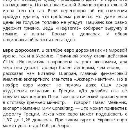
на нацвалюту. Но наш платежный баланс отрицательный
из-за цен на газ. Если переговоры об их снижении
пройдут удачно, эта проблема решится. Но даже если
цены на голубое топливо не упадут, Нацбанк все равно
удержит гривню. Ведь «Нефтегаз» собирает выручку в
гривне, а платит России в долларах. И обвал
национальной валюты невыгоден.
Евро дорожает.
В октябре евро дорожал как на мировой
арене, так и в Украине. Причиной этому стали действия
США. «Их политика направлена на рост экономики, для
чего они держат доллар более дешевым, чем евро», —
рассказал нам Виталий Шапран, главный финансовый
аналитик экспертного агентства «Эксперт-Рейтинг». Но в
ноябре евро может не помочь даже США из-за
ухудшения ситуации в Греции. «До декабря она не
получит матпомощи. Плюс там политический кризис: ушел
в отставку премьер-министр, — говорит Павел Мельник,
эксперт компании MPP Consulting. — Это может привести к
дефолту Греции, из-за чего евро может подешеветь с
1,37 до 1,28 доллара». При таком курсе в Украине евро
может упасть до 10,6 грн./евро.