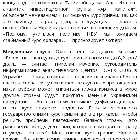
конца года не изменится. Такие обещания Олег Иванец,
аналитик инвестиционной группы «Арт Капитал»,
объясняет нежеланием НБУ снижать курс гривни, так как
это приведет к росту цен, а в будущем — даже к
неспособности Украины расплатиться по внешним долгам.
«Поэтому, учитывая политику НБУ, мы ожидаем
стабильный курс доллара», — прогнозирует эксперт.
Медленный спуск.
Однако есть и другое мнение.
«Вероятно, к концу года курс гривни снизится до 8,2 грн./
долл., — считает Николай Ивченко, руководитель
информационно-аналитического центра FOREX CLUB в
Украине. — Люди, свыкшись с новыми правилами обмена
валюты, снова начнут активнее ее скупать. А приток денег
из-за рубежа может снизиться (из-за кризиса в мире
другие страны будут покупать меньше украинской
продукции. — Авт.), поэтому возникнет дефицит доллара,
и его курс придется поднять». Есть и мнение,что
государство снизит курс гривни до 8,2 грн./долл., чтобы
решить проблемы платежного баланса страны (это
равновесие между деньгами, которые приходят в страну
и уходят из нее). Мол, снизив курс гривни, Украина
получит большую сумму пришедших денег в пересчете