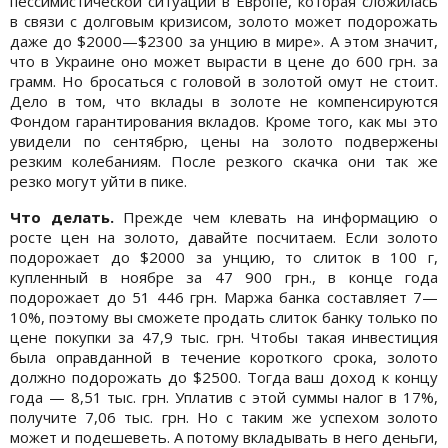
пессимистической ситуации в Европе, которая сложилась
в связи с долговым кризисом, золото может подорожать
даже до $2000—$2300 за унцию в мире». А этом значит,
что в Украине оно может вырасти в цене до 600 грн. за
грамм. Но бросаться с головой в золотой омут не стоит.
Дело в том, что вклады в золоте не компенсируются
Фондом гарантирования вкладов. Кроме того, как мы это
увидели по сентябрю, цены на золото подвержены
резким колебаниям. После резкого скачка они так же
резко могут уйти в пике.
Что делать.
Прежде чем клевать на информацию о
росте цен на золото, давайте посчитаем. Если золото
подорожает до $2000 за унцию, то слиток в 100 г,
купленный в ноябре за 47 900 грн., в конце года
подорожает до 51 446 грн. Маржа банка составляет 7—
10%, поэтому вы сможете продать слиток банку только по
цене покупки за 47,9 тыс. грн. Чтобы такая инвестиция
была оправданной в течение короткого срока, золото
должно подорожать до $2500. Тогда ваш доход к концу
года — 8,51 тыс. грн. Уплатив с этой суммы налог в 17%,
получите 7,06 тыс. грн. Но с таким же успехом золото
может и подешеветь. А потому вкладывать в него деньги,