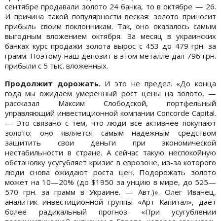
сентябре продавали золото 24 банка, то в октябре — 26.
И причина такой популярности веская: золото приносит
прибыль своим поклонникам. Так, оно оказалось самым
выгодным вложением октября. За месяц в украинских
банках курс продажи золота вырос с 453 до 479 грн. за
грамм. Поэтому наш депозит в этом металле дал 796 грн.
прибыли с 5 тыс. вложенных.
Продолжит дорожать.
И это не предел. «До конца
года мы ожидаем умеренный рост цены на золото, —
рассказал Максим Слободской, портфельный
управляющий инвестиционной компании Concorde Capital.
— Это связано с тем, что люди все активнее покупают
золото: оно является самым надежным средством
защитить свои деньги при экономической
нестабильности в стране. А сейчас такую неспокойную
обстановку усугубляет кризис в еврозоне, из-за которого
люди снова ожидают роста цен. Подорожать золото
может на 10—20% (до $1950 за унцию в мире, до 525—
570 грн. за грамм в Украине. — Авт.)». Олег Иванец,
аналитик инвестиционной группы «Арт Капитал», дает
более радикальный прогноз: «При усугублении