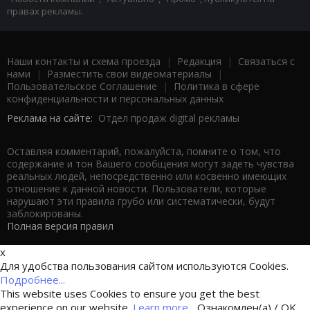
правах рекламы.
Наши контакты и схема проезда
|
Редакция
|
Связаться с
нами
|
Разместить свои видеоматериалы
|
Пользовательское Соглашение
|
Политика в сфере
конфиденциальности и персональных данных
Реклама на сайте:
Отдел продаж digital рекламы
Оставляя комментарий, пожалуйста, помните о том, что
содержание и тон Вашего сообщения могут задеть чувства
реальных людей, непосредственно или косвенно имеющих
отношение к данной новости. Пользователи, которые
нарушают эти правила грубо или систематически, будут
заблокированы.
Полная версия правил
x
Для удобства пользования сайтом используются Cookies.
Подробнее...
This website uses Cookies to ensure you get the best
experience on our website.
Learn more...
Ознакомлен(а) / OK