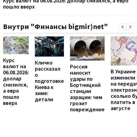
Курс валют на 06.08.2026: доллар снизился, а евро
пошло вверх
Внутри "Финансы bigmir)net"
Курс
Кличко
валют на
Россия
рассказал
В Украине
06.08.2026:
наносит
о
изменили
доллар
удары по
подготовке
на переда
снизился,
Бортницкой
Киева к
электроэн
а евро
станции
зиме:
сколько б
пошло
аэрации: чем
детали
платить в
вверх
грозит
августе
повреждение