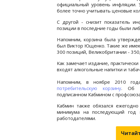
официальный уровень инфляции. У
более точно учитывать ценовые кол
С другой - снизит показатель и
позиции в последние годы были ли
Напомним, корзина была утвержде
был Виктор Ющенко. Такие же имеют
300 позиций, Великобритании - 350,
Как замечает издание, практически 
входят алкогольные напитки и таба
Напомним, в ноябре 2010 го
потребительскую корзину
. Об э
подписанном Кабмином с профсоюза
Кабмин также обязался ежегодно
минимума на последующий год п
работодателями.
Читайт