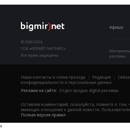
Афиша
© 2000-2024,
ТОВ «КЕПРЕЙТ ПАРТНЕРС».
Материалы,
Все права защищены.
рекламы.
Наши контакты и схема проезда
|
Редакция
|
Связа
конфиденциальности и персональных данных
Реклама на сайте:
Отдел продаж digital рекламы
Оставляя комментарий, пожалуйста, помните о том, 
имеющих отношение к данной новости. Пользователи,
Полная версия правил
x