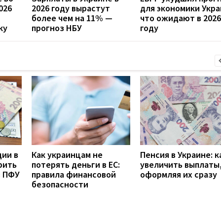
026
2026 году вырастут
для экономики Укра
более чем на 11% —
что ожидают в 2026
ку
прогноз НБУ
году
дии в
Как украинцам не
Пенсия в Украине: к
рить
потерять деньги в ЕС:
увеличить выплаты,
з ПФУ
правила финансовой
оформляя их сразу
безопасности