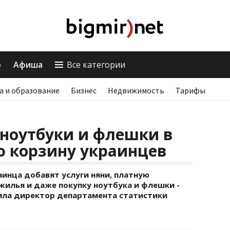
о
Афиша
Все категории
а и образование
Бизнес
Недвижимость
Тарифы
 ноутбуки и флешки в
ю корзину украинцев
инца добавят услуги няни, платную
жилья и даже покупку ноутбука и флешки -
щила директор департамента статистики