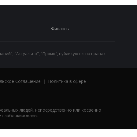
Финансы
аний", "Актуально", "Промо", публикуются на правах
льское Соглашение
|
Политика в сфере
реальных людей, непосредственно или косвенно
ут заблокированы.