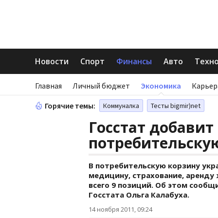
Новости
Спорт
Финансы
Авто
Техн
Главная
Личный бюджет
Экономика
Карьер
Горячие темы:
Коммуналка
Тесты bigmir)net
Госстат добавит
потребительску
В потребительскую корзину укра
медицину, страхование, аренду 
всего 9 позиций. Об этом сооб
Госстата Ольга Калабуха.
14 ноября 2011, 09:24