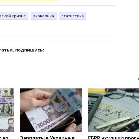
еский кризис
экономика
статистика
татьи, подпишись:
 во
Зарплаты в Украине в
ЕБРР ухудшил прог