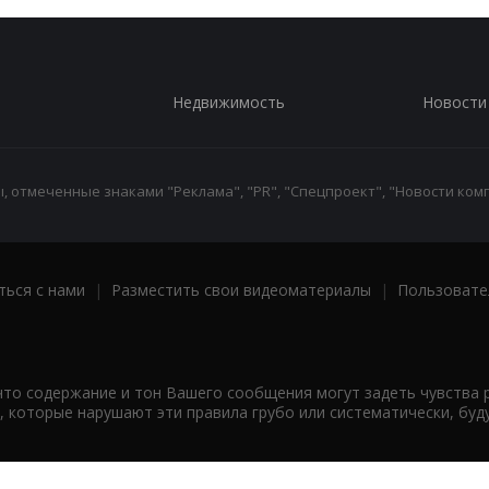
Недвижимость
Новости
 отмеченные знаками "Реклама", "PR", "Спецпроект", "Новости комп
ться с нами
|
Разместить свои видеоматериалы
|
Пользовате
что содержание и тон Вашего сообщения могут задеть чувства 
 которые нарушают эти правила грубо или систематически, буд