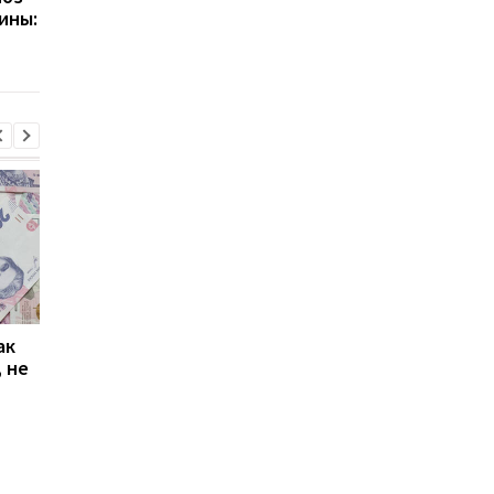
ины:
будущее режима
упростили процедур
временной защиты для
реадмиссии: что
украинских беженцев
изменится для граж
ак
Проезд по 30 грн в
Выплата 3100 грн ко
 не
Киеве: почему
Дню Независимости
работники с низкими
кому нужно подать
зарплатами уходят с
заявление в ПФУ
работы