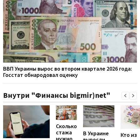
ВВП Украины вырос во втором квартале 2026 года:
Госстат обнародовал оценку
Внутри "Финансы bigmir)net"
Сколько
стажа
В Украине
Кто из
нужно
выросли