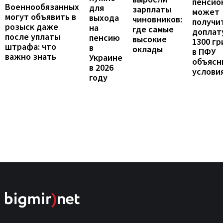
пенсио
Военнообязанных
для
зарплаты
может
могут объявить в
выхода
чиновников:
получи
розыск даже
на
где самые
доплат
после уплаты
пенсию
высокие
1300 гр
штрафа: что
в
оклады
в ПФУ
важно знать
Украине
объясн
в 2026
услови
году