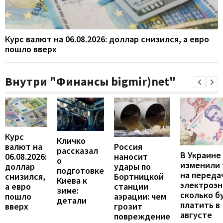
Курс валют на 06.08.2026: доллар снизился, а евро
пошло вверх
Внутри "Финансы bigmir)net"
Курс
Кличко
валют на
Россия
рассказал
В Украине
06.08.2026:
наносит
о
изменили
доллар
удары по
подготовке
на переда
снизился,
Бортницкой
Киева к
электроэн
а евро
станции
зиме:
сколько б
пошло
аэрации: чем
детали
платить в
вверх
грозит
августе
повреждение