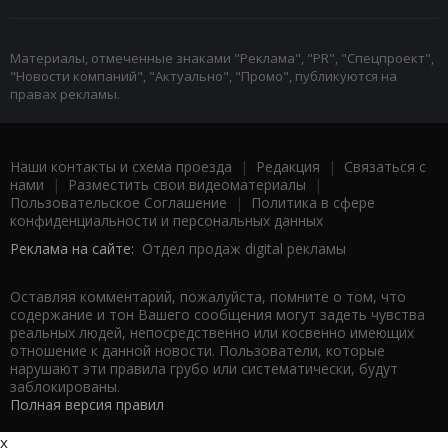
Материалы, отмеченные знаками "Реклама", "PR", "Спецпроект",
"Новости компаний", "Актуально", "Промо", публикуются на
правах рекламы.
Наши контакты и схема проезда
|
Редакция
|
Связаться с
нами
|
Разместить свои видеоматериалы
|
Пользовательское Соглашение
|
Политика в сфере
конфиденциальности и персональных данных
Реклама на сайте:
Отдел продаж digital рекламы
Оставляя комментарий, пожалуйста, помните о том, что
содержание и тон Вашего сообщения могут задеть чувства
реальных людей, непосредственно или косвенно имеющих
отношение к данной новости. Пользователи, которые
нарушают эти правила грубо или систематически, будут
заблокированы.
Полная версия правил
x