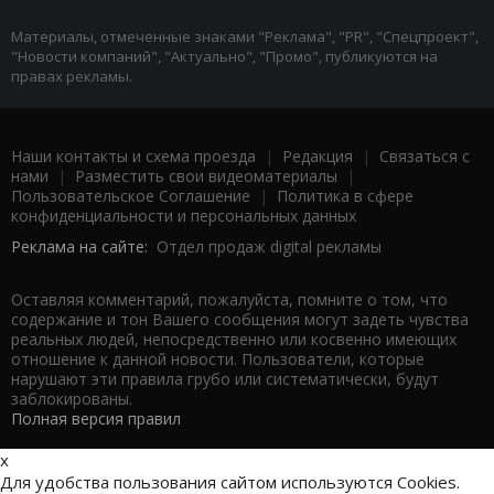
Материалы, отмеченные знаками "Реклама", "PR", "Спецпроект",
"Новости компаний", "Актуально", "Промо", публикуются на
правах рекламы.
Наши контакты и схема проезда
|
Редакция
|
Связаться с
нами
|
Разместить свои видеоматериалы
|
Пользовательское Соглашение
|
Политика в сфере
конфиденциальности и персональных данных
Реклама на сайте:
Отдел продаж digital рекламы
Оставляя комментарий, пожалуйста, помните о том, что
содержание и тон Вашего сообщения могут задеть чувства
реальных людей, непосредственно или косвенно имеющих
отношение к данной новости. Пользователи, которые
нарушают эти правила грубо или систематически, будут
заблокированы.
Полная версия правил
x
Для удобства пользования сайтом используются Cookies.