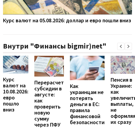
Курс валют на 05.08.2026: доллар и евро пошли вниз
Внутри "Финансы bigmir)net"
Курс
Пенсия в
Перерасчет
валют на
Украине:
Как
субсидии в
10.08.2026:
как
украинцам не
августе:
евро
увеличит
потерять
как
пошло
выплаты,
деньги в ЕС:
проверить
вниз
не
правила
новую
оформля
финансовой
сумму
их сразу
безопасности
через ПФУ