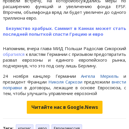
провели встречу, на которойобсуждались меры по
расширению функций и увеличению фонда EFSF.
Впрочем, объемфонда вряд ли будет увеличен до одного
триллиона евро.
Безумство храбрых. Саммит в Каннах может стать
последней попыткой спасти Грецию и евро
Напомним, вчера глава МИД Польши Радослав Сикорский
обратился
к властям Германии с призывом предотвратить
развал еврозоны и единого европейского рынка,
подчеркнув, что это под силу лишь Берлину.
24 ноября канцлер Германии
Ангела Меркель
и
президент Франции
Николя Саркози
предложили
внести
поправки
в договоры, лежащие в основе Евросоюза, с
тем, чтобы улучшить управление еврозоной
Читайте нас в Google.News
Теги:
кризис
евро
Еврокомиссия