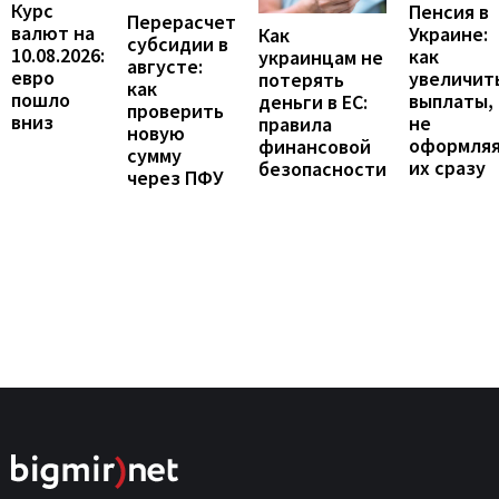
Курс
Пенсия в
Перерасчет
валют на
Украине:
Как
субсидии в
10.08.2026:
как
украинцам не
августе:
евро
увеличит
потерять
как
пошло
выплаты,
деньги в ЕС:
проверить
вниз
не
правила
новую
оформля
финансовой
сумму
их сразу
безопасности
через ПФУ