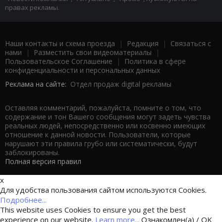
правах рекламы.
Наши контакты и схема проезда
|
Редакция
|
Связаться с
нами
|
Разместить свои видеоматериалы
|
Пользовательское Соглашение
|
Политика в сфере
конфиденциальности и персональных данных
Реклама на сайте:
Отдел продаж digital рекламы
Оставляя комментарий, пожалуйста, помните о том, что
содержание и тон Вашего сообщения могут задеть чувства
реальных людей, непосредственно или косвенно имеющих
отношение к данной новости. Пользователи, которые
нарушают эти правила грубо или систематически, будут
заблокированы.
Полная версия правил
x
Для удобства пользования сайтом используются Cookies.
Подробнее...
This website uses Cookies to ensure you get the best
experience on our website.
Learn more...
Ознакомлен(а) / OK