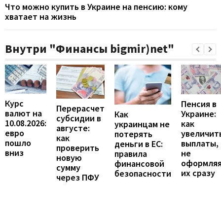
Что можно купить в Украине на пенсию: кому
хватает на жизнь
Внутри "Финансы bigmir)net"
Курс
Пенсия в
Перерасчет
валют на
Украине:
Как
субсидии в
10.08.2026:
как
украинцам не
августе:
евро
увеличит
потерять
как
пошло
выплаты,
деньги в ЕС:
проверить
вниз
не
правила
новую
оформля
финансовой
сумму
их сразу
безопасности
через ПФУ