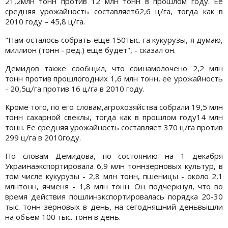
21,2млн тонн против 12 млн тонн в прошлом году. Ее
средняя урожайность составляет62,6 ц/га, тогда как в
2010 году – 45,8 ц/га.
"Нам осталось собрать еще 150тыс. га кукурузы, я думаю,
миллион (тонн - ред.) еще будет", - сказал он.
Демидов также сообщил, что соинамолочено 2,2 млн
тонн против прошлогодних 1,6 млн тонн, ее урожайность
- 20,5ц/га против 16 ц/га в 2010 году.
Кроме того, по его словам,агрохозяйства собрали 19,5 млн
тонн сахарной свеклы, тогда как в прошлом году14 млн
тонн. Ее средняя урожайность составляет 370 ц/га против
299 ц/га в 2010году.
По словам Демидова, по состоянию на 1 декабря
Украинаэкспортировала 6,9 млн тоннзерновых культур, в
том числе кукурузы - 2,8 млн тонн, пшеницы - около 2,1
млнтонн, ячменя - 1,8 млн тонн. Он подчеркнул, что во
время действия пошлинэкспортировалась порядка 20-30
тыс. тонн зерновых в день, на сегодняшний деньвышли
на объем 100 тыс. тонн в день.