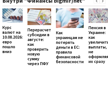
Внутри "Финансы bigmir)net"
Курс
Пенсия в
Перерасчет
валют на
Украине:
Как
субсидии в
10.08.2026:
как
украинцам не
августе:
евро
увеличит
потерять
как
пошло
выплаты,
деньги в ЕС:
проверить
вниз
не
правила
новую
оформля
финансовой
сумму
их сразу
безопасности
через ПФУ