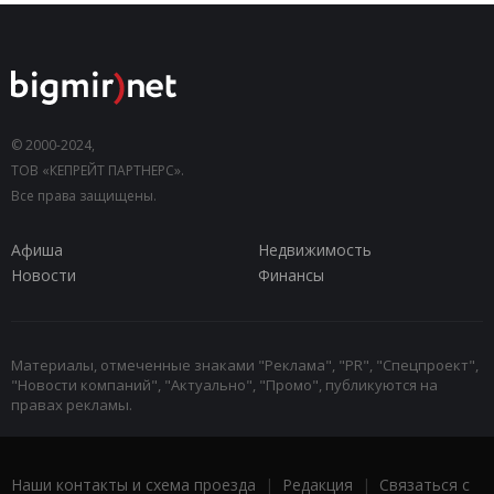
© 2000-2024,
ТОВ «КЕПРЕЙТ ПАРТНЕРС».
Все права защищены.
Афиша
Недвижимость
Новости
Финансы
Материалы, отмеченные знаками "Реклама", "PR", "Спецпроект",
"Новости компаний", "Актуально", "Промо", публикуются на
правах рекламы.
Наши контакты и схема проезда
|
Редакция
|
Связаться с