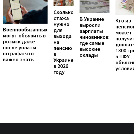
Сколько
стажа
В Украине
Кто из
нужно
выросли
пенсио
Военнообязанных
для
зарплаты
может
могут объявить в
выхода
чиновников:
получи
розыск даже
на
где самые
доплат
после уплаты
пенсию
высокие
1300 гр
штрафа: что
в
оклады
в ПФУ
важно знать
Украине
объясн
в 2026
услови
году