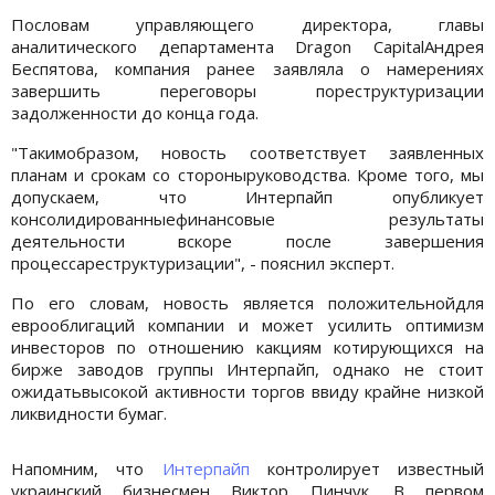
Пословам управляющего директора, главы
аналитического департамента Dragon CapitalАндрея
Беспятова, компания ранее заявляла о намерениях
завершить переговоры пореструктуризации
задолженности до конца года.
"Такимобразом, новость соответствует заявленных
планам и срокам со стороныруководства. Кроме того, мы
допускаем, что Интерпайп опубликует
консолидированныефинансовые результаты
деятельности вскоре после завершения
процессареструктуризации", - пояснил эксперт.
По его словам, новость является положительнойдля
еврооблигаций компании и может усилить оптимизм
инвесторов по отношению какциям котирующихся на
бирже заводов группы Интерпайп, однако не стоит
ожидатьвысокой активности торгов ввиду крайне низкой
ликвидности бумаг.
Напомним, что
Интерпайп
контролирует известный
украинский бизнесмен Виктор Пинчук. В первом