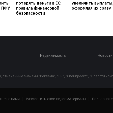
рить
потерять деньги в ЕС:
увеличить выплаты,
з ПФУ
правила финансовой
оформляя их сразу
безопасности
Недвижимость
Новости
 отмеченные знаками "Реклама", "PR", "Спецпроект", "Новости комп
ться с нами
|
Разместить свои видеоматериалы
|
Пользовате