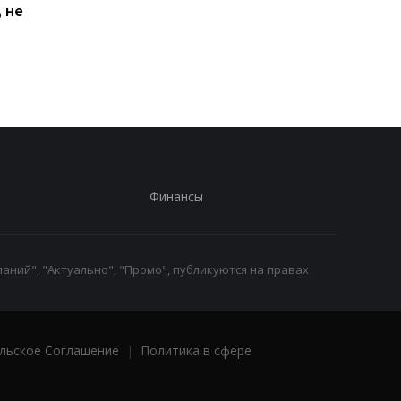
 не
Киеве: почему
Дню Независимости
работники с низкими
кому нужно подать
зарплатами уходят с
заявление в ПФУ
работы
Финансы
аний", "Актуально", "Промо", публикуются на правах
льское Соглашение
|
Политика в сфере