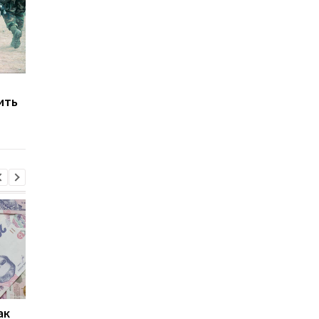
Скандал с
Наблюдательный со
ить
инвалидностями в
уволил Кудрицкого с
Украине: начались
должности главы
увольнения
"Укрэнерго"
ак
Проезд по 30 грн в
Выплата 3100 грн ко