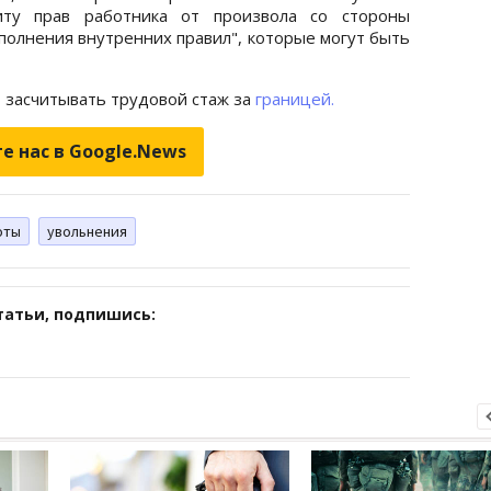
иту прав работника от произвола со стороны
полнения внутренних правил", которые могут быть
т засчитывать трудовой стаж за
границей.
е нас в Google.News
оты
увольнения
татьи, подпишись: