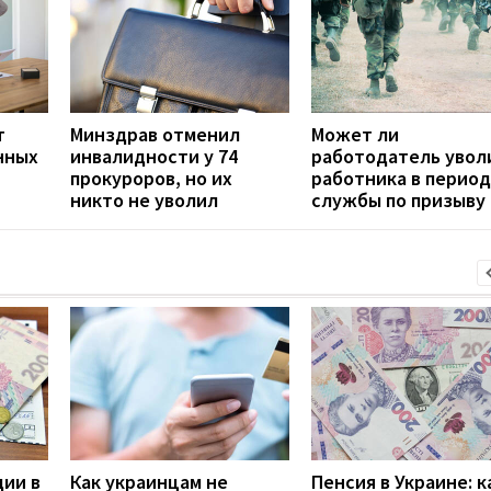
т
Минздрав отменил
Может ли
нных
инвалидности у 74
работодатель увол
прокуроров, но их
работника в период
никто не уволил
службы по призыву
дии в
Как украинцам не
Пенсия в Украине: к