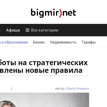
о
Афиша
Все категории
 и образование
Бизнес
Недвижимость
Тарифы
боты на стратегических
овлены новые правила
|
Автор:
Ольга Опенько