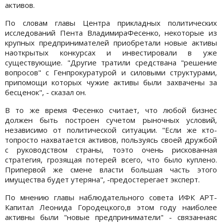
активов.
По словам главы Центра прикладных политических
исследований Пента ВладимираФесенко, некоторые из
крупных предпринимателей приобретали новые активы
наоткрытых конкурсах и инвестировали в уже
существующие. "Другие тратили средствана "решение
вопросов" с Генпрокуратурой и силовыми структурами,
припомощи которых чужие активы были захвачены за
бесценок", - сказал он.
В то же время Фесенко считает, что любой бизнес
должен быть построен сучетом рыночных условий,
независимо от политической ситуации. "Если же кто-
топросто нахватается активов, пользуясь своей дружбой
с руководством страны, тоэто очень рискованная
стратегия, грозящая потерей всего, что было куплено.
Припервой же смене власти большая часть этого
имущества будет утеряна", -предостерегает эксперт.
По мнению главы наблюдательного совета ИФК АРТ-
Капитал Леонида Городецкого,в этом году наиболее
активны были "новые предприниматели" - связаннаяс