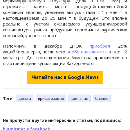
меркамкрупнейшую структуру (доля в СНГ 16%) и
стремится занять место ведущейсталелитейной
компании Европы, увеличив выпуск стали с 15 млн т в
настоящеевремя до 25 млн т в будущем. Это вполне
реально с учетом ожидаемого улучшениямировой
конъюнктуры рынка продукции горно-металлургических
компаний, уверенэксперт.
Напомним, в декабре ДТЭК
приобрел
25%
акцийКиевэнерго, после чего
пообещал вложить
в нее 12
мрлд грн. До этого компания Ахметова практически по
стартовой цене купила акции Захидэнерго.
Читайте нас в Google.News
Теги:
деньги
приватизация
компании
бизнес
Не пропусти другие интересные статьи, подпишись:
bigmir)net в facebook