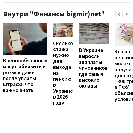
Внутри "Финансы bigmir)net"
Сколько
стажа
В Украине
Кто из
нужно
выросли
пенсио
Военнообязанных
для
зарплаты
может
могут объявить в
выхода
чиновников:
получи
розыск даже
на
где самые
доплат
после уплаты
пенсию
высокие
1300 гр
штрафа: что
в
оклады
в ПФУ
важно знать
Украине
объясн
в 2026
услови
году