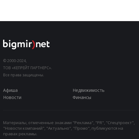
© 2000-2024,
ТОВ «КЕПРЕЙТ ПАРТНЕРС».
Все права защищены.
Афиша
Недвижимость
Новости
Финансы
Материалы, отмеченные знаками "Реклама", "PR", "Спецпроект",
"Новости компаний", "Актуально", "Промо", публикуются на
правах рекламы.