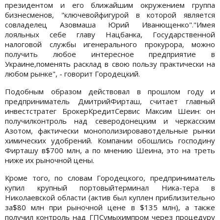
президентом и его ближайшим окружением группа
бизнесменов, "ключевойфигурой в которой является
совладелец Азовмаша Юрий Иванющенко"."Имея
лояльных себе главу Нацбанка, Государственной
налоговой службы игенерального прокурора, можно
получить любое интересное предприятие в
Украине,поменять расклад в свою пользу практически на
любом рынке", - говорит Городецкий.
Подобным образом действовал в прошлом году и
предприниматель ДмитрийФирташ, считает главный
инвестстратег БрокерКредитСервис Максим Шеин: он
получилконтроль над северодонецким и черкасским
Азотом, фактически монополизировавотдельные рынки
химических удобрений. Компании обошлись господину
Фирташу в$700 млн, а по мнению Шеина, это на треть
ниже их рыночной цены.
Кроме того, по словам Городецкого, предприниматель
купил крупный портовыйтерминал Ника-тера в
Николаевской области (актив был куплен приблизительно
за$80 млн при рыночной цене в $135 млн), а также
получил контроль над ГПСумыхимпром через процедуру