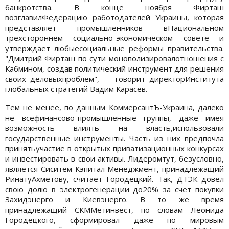
банкротства. В конце ноября Фирташ
возглавилФедерацию работодателей Украины, которая
представляет промышленников вНациональном
трехстороннем социально-экономическом совете и
утверждает любыесоциальные реформы правительства.
"Дмитрий Фирташ по сути монополизировалотношения с
Кабмином, создав политический инструмент для решения
своих деловыхпроблем", - говорит директорИнститута
глобальных стратегий Вадим Карасев.
Тем не менее, по данным КоммерсантЪ-Украина, далеко
не всефинансово-промышленные группы, даже имея
возможность влиять на власть,использовали
государственные инструменты. Часть из них предпочла
принятьучастие в открытых приватизационных конкурсах
и инвестировать в свои активы. Лидеромтут, безусловно,
является Сиситем Кэпитал Менеджмент, принадлежащий
РинатуАхметову, считает Городецкий. Так, ДТЭК довел
свою долю в электрогенерации до20% за счет покупки
Захидэнерго и Киевэнерго. В то же время
принадлежащий СКММетинвест, по словам Леонида
Городецкого, сформировал даже по мировым