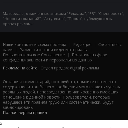
Материалы, отмеченные знаками "Реклама", "PR", "Спецпроект",
"Новости компаний", "Актуально", "Промо", публикуются на
правах рекламы.
Наши контакты и схема проезда
|
Редакция
|
Связаться с
нами
|
Разместить свои видеоматериалы
|
Пользовательское Соглашение
|
Политика в сфере
конфиденциальности и персональных данных
Реклама на сайте:
Отдел продаж digital рекламы
Оставляя комментарий, пожалуйста, помните о том, что
содержание и тон Вашего сообщения могут задеть чувства
реальных людей, непосредственно или косвенно имеющих
отношение к данной новости. Пользователи, которые
нарушают эти правила грубо или систематически, будут
заблокированы.
Полная версия правил
x