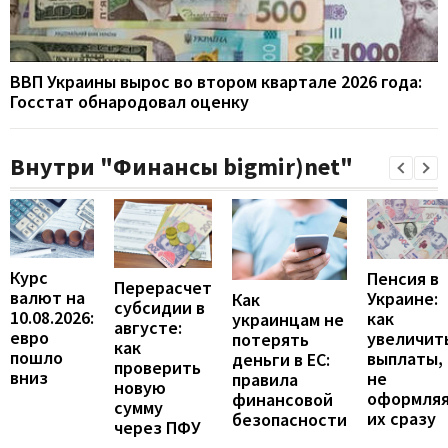
ВВП Украины вырос во втором квартале 2026 года:
Госстат обнародовал оценку
Внутри "Финансы bigmir)net"
Курс
Пенсия в
Перерасчет
валют на
Украине:
Как
субсидии в
10.08.2026:
как
украинцам не
августе:
евро
увеличит
потерять
как
пошло
выплаты,
деньги в ЕС:
проверить
вниз
не
правила
новую
оформля
финансовой
сумму
их сразу
безопасности
через ПФУ