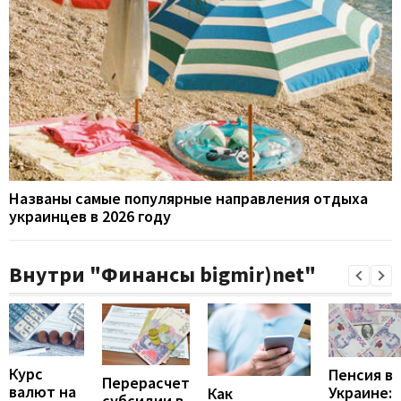
Названы самые популярные направления отдыха
украинцев в 2026 году
Внутри "Финансы bigmir)net"
Курс
Пенсия в
Перерасчет
валют на
Украине:
Как
субсидии в