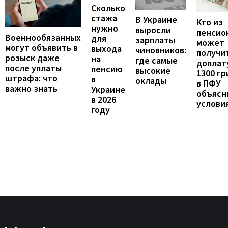
Сколько
стажа
В Украине
Кто из
нужно
выросли
пенсио
Военнообязанных
для
зарплаты
может
могут объявить в
выхода
чиновников:
получи
розыск даже
на
где самые
доплат
после уплаты
пенсию
высокие
1300 гр
штрафа: что
в
оклады
в ПФУ
важно знать
Украине
объясн
в 2026
услови
году