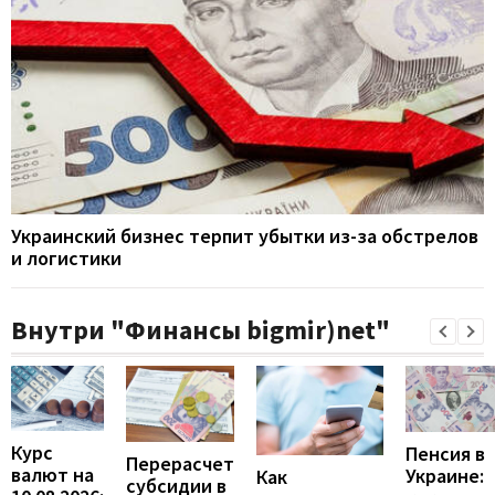
Украинский бизнес терпит убытки из-за обстрелов
и логистики
Внутри "Финансы bigmir)net"
Курс
Пенсия в
Перерасчет
валют на
Украине:
Как
субсидии в