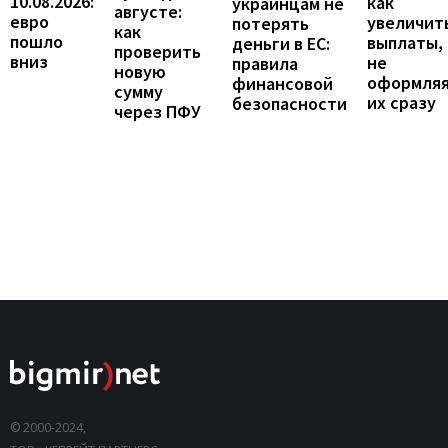
10.08.2026:
как
украинцам не
августе:
евро
увеличит
потерять
как
пошло
выплаты,
деньги в ЕС:
проверить
вниз
не
правила
новую
оформля
финансовой
сумму
их сразу
безопасности
через ПФУ
© 2000-2024,