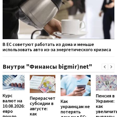
В ЕС советуют работать из дома и меньше
использовать авто из-за энергетического кризиса
Внутри "Финансы bigmir)net"
Курс
Пенсия в
Перерасчет
валют на
Украине:
Как
субсидии в
10.08.2026:
как
украинцам не
августе:
евро
увеличит
потерять
как
пошло
выплаты,
деньги в ЕС: