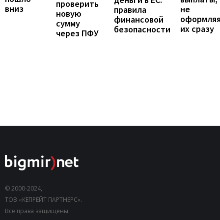
проверить
вниз
не
правила
новую
оформля
финансовой
сумму
их сразу
безопасности
через ПФУ
© 2000-2024,
ТОВ «КЕПРЕЙТ ПАРТНЕРС».
Все права защищены.