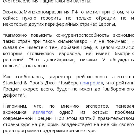
счетослабления национальной валюты.
Экс-главаМинэкономразвития РФ отметил при этом, что
сейчас нужно говорить не только оГреции, но и
некоторых других периферийных странах Европы.
"Какможно повысить конкурентоспособность экономик
таких стран при таком сильномевро - я не понимаю", -
сказал он. Вместе с тем, добавил Греф, в целом кризис,с
которым столкнулась еврозона, не имеет быстрых
решений. "Это долгийкризис, никаких V обсуждать
нельзя", - сказал он.
Как сообщалось, директор рейтингового агентства
Standard & Poor's Джон Чэмберс
пригрозил
, что рейтинг
Греции, скорее всего, будет понижен до "выборочного
дефолта".
Напомним, что, по мнению экспертов, теневая
экономика
является
одной из острых проблем
современной Греции. При этом взятый правительством
страны курс на реформы воздействует на нее как своего
рода программа поддержки конъюнктуры.