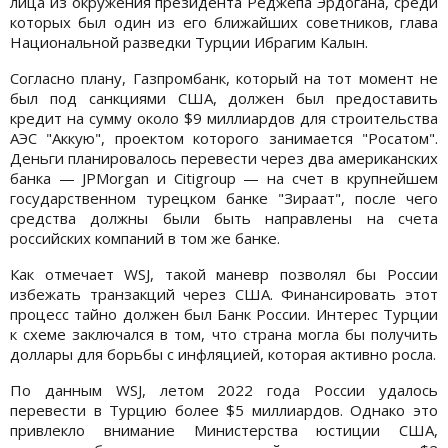
лица из окружения президента Реджепа Эрдогана, среди
которых был один из его ближайших советников, глава
Национальной разведки Турции Ибрагим Калын.
Согласно плану, Газпромбанк, который на тот момент не
был под санкциями США, должен был предоставить
кредит на сумму около $9 миллиардов для строительства
АЭС "Аккую", проектом которого занимается "Росатом".
Деньги планировалось перевести через два американских
банка — JPMorgan и Citigroup — на счет в крупнейшем
государственном турецком банке "Зираат", после чего
средства должны были быть направлены на счета
российских компаний в том же банке.
Как отмечает WSJ, такой маневр позволял бы России
избежать транзакций через США. Финансировать этот
процесс тайно должен был Банк России. Интерес Турции
к схеме заключался в том, что страна могла бы получить
доллары для борьбы с инфляцией, которая активно росла.
По данным WSJ, летом 2022 года России удалось
перевести в Турцию более $5 миллиардов. Однако это
привлекло внимание Министерства юстиции США,