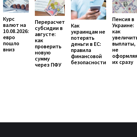
Курс
Пенсия в
Перерасчет
валют на
Украине:
Как
субсидии в
10.08.2026:
как
украинцам не
августе:
евро
увеличит
потерять
как
пошло
выплаты,
деньги в ЕС:
проверить
вниз
не
правила
новую
оформля
финансовой
сумму
их сразу
безопасности
через ПФУ