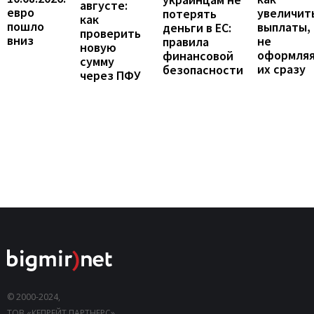
августе:
евро
увеличит
потерять
как
пошло
выплаты,
деньги в ЕС:
проверить
вниз
не
правила
новую
оформля
финансовой
сумму
их сразу
безопасности
через ПФУ
© 2000-2024,
ТОВ «КЕПРЕЙТ ПАРТНЕРС».