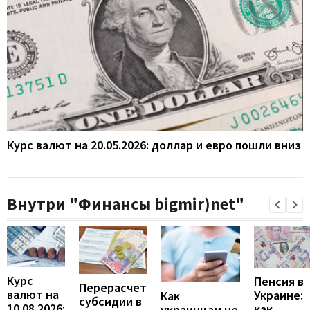
Курс валют на 20.05.2026: доллар и евро пошли вниз
Внутри "Финансы bigmir)net"
Курс
Пенсия в
Перерасчет
валют на
Украине:
Как
субсидии в
10.08.2026:
как
украинцам не