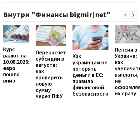
Внутри "Финансы bigmir)net"
Курс
Пенсия в
Перерасчет
валют на
Украине:
Как
субсидии в
10.08.2026:
как
украинцам не
августе:
евро
увеличит
потерять
как
пошло
выплаты,
деньги в ЕС:
проверить
вниз
не
правила
новую
оформля
финансовой
сумму
их сразу
безопасности
через ПФУ