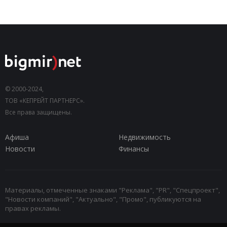
© 2000-2024,
ТОВ «КЕПРЕЙТ ПАРТНЕРС».
Все права защищены.
Афиша
Недвижимость
Новости
Финансы
Материалы, отмеченные знаками "Реклама", "PR", "Спецпроект",
"Новости компаний", "Актуально", "Промо", публикуются на
правах рекламы.