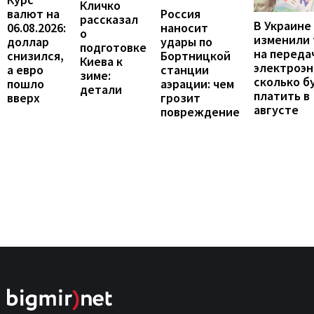
Кличко
валют на
Россия
рассказал
В Украине
06.08.2026:
наносит
о
изменили
доллар
удары по
подготовке
на переда
снизился,
Бортницкой
Киева к
электроэн
а евро
станции
зиме:
сколько б
пошло
аэрации: чем
детали
платить в
вверх
грозит
августе
повреждение