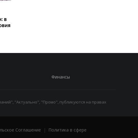
Пенсии для украинцев в
Банки усилили
Польше: кто может
контроль переводов:
: в
получать выплаты
какие операции мог
овия
заблокировать карт
Финансы
аний", "Актуально", "Промо", публикуются на правах
льское Соглашение
|
Политика в сфере