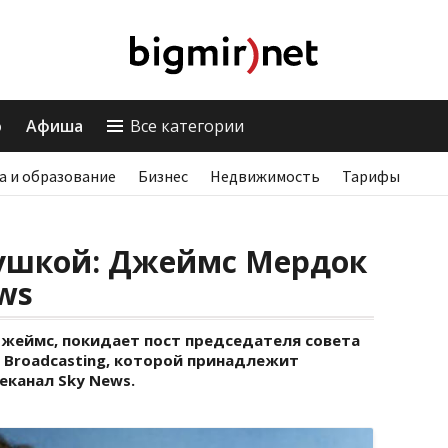
о
Афиша
Все категории
а и образование
Бизнес
Недвижимость
Тарифы
лушкой: Джеймс Мердок
ws
Джеймс, покидает пост председателя совета
y Broadcasting, которой принадлежит
еканал Sky News.