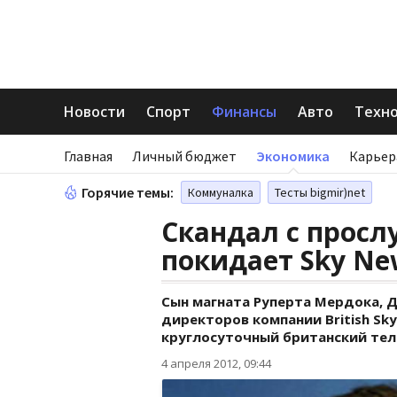
Новости
Спорт
Финансы
Авто
Техн
Главная
Личный бюджет
Экономика
Карьер
Горячие темы:
Коммуналка
Тесты bigmir)net
Скандал с прос
покидает Sky Ne
Сын магната Руперта Мердока, 
директоров компании British Sk
круглосуточный британский тел
4 апреля 2012, 09:44