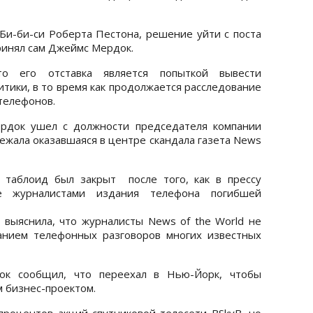
и-би-си Роберта Пестона, решение уйти с поста
ринял сам Джеймс Мердок.
то его отставка является попыткой вывести
тики, в то время как продолжается расследование
 телефонов.
рдок ушел с должности председателя компании
лежала оказавшаяся в центре скандала газета News
 таблоид был закрыт после того, как в прессу
е журналистами издания телефона погибшей
 выяснила, что журналисты News of the World не
анием телефонных разговоров многих известных
к сообщил, что переехал в Нью-Йорк, чтобы
 бизнес-проектом.
процентов акций спутниковой телесети BSkyB, но