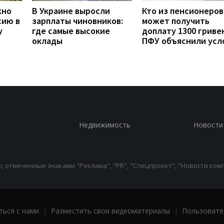
жно
В Украине выросли
Кто из пенсионеров
сию в
зарплаты чиновников:
может получить
у
где самые высокие
доплату 1300 гривен
оклады
ПФУ объяснили усл
Недвижимость
Новости
 отмеченные знаками "Реклама", "PR", "Спецпроект", "Новости комп
ться с нами
|
Разместить свои видеоматериалы
|
Пользовате