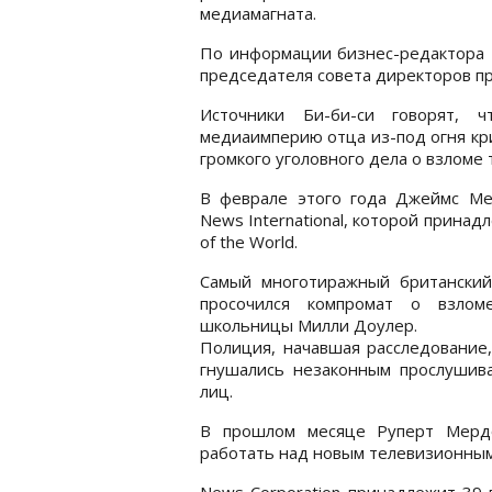
медиамагната.
По информации бизнес-редактора Б
председателя совета директоров п
Источники Би-би-си говорят, ч
медиаимперию отца из-под огня кри
громкого уголовного дела о взломе
В феврале этого года Джеймс Ме
News International, которой принад
of the World.
Самый многотиражный британский
просочился компромат о взлом
школьницы Милли Доулер.
Полиция, начавшая расследование,
гнушались незаконным прослушив
лиц.
В прошлом месяце Руперт Мердо
работать над новым телевизионным
News Corporation принадлежит 39 