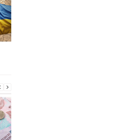
Глава Минобороны
Британия введет но
Британии обсудит с
персональные санкц
США помощь Украине и
против России
мирные инициативы