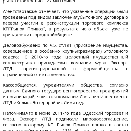
рынка стоимостью 127 млн гривен.
Агентствотакже отмечает, что указанные операции были
проведены под видом заключенияубыточного договора о
паевом участии в реконструкции торгового комплекса
КП"Рынок Привоз", в результате чего объект уже не
принадлежит городскойобщине.
Деловозбуждено по ч.5. ст.191 (присвоение имущества,
совершенное в особенно крупныхразмерах) Уголовного
кодекса. С 2010-го года целостный имущественный
комплексрынка принадлежит компании Фрэш Экспорт
ЛТД, зарегистрированной в формеобщества с
ограниченной ответственностью.
Каксообщается, учредителями общества, согласно
данным Единого государственногореестра предприятий
и организаций, являются компании Састапил Инвестментс
ЛТД иКелмос Энтерпрайзис Лимитед.
Напомним,что в июне 2011-го года Одесский горсовет и
Фрэш Экспорт ЛТД подписали мировоесоглашение,
согласно которому КП Рынок Привоз вошло в состав
учредителейкомпании с 18%-ой долей в уставном