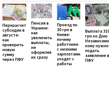
Пенсия в
Проезд по
Перерасчет
Украине:
30 грн в
субсидии в
Выплата 31
как
Киеве:
августе:
грн ко Дню
увеличить
почему
как
Независимо
выплаты,
работники
проверить
кому нужно
не
с низкими
новую
подать
оформляя
зарплатами
сумму
заявление 
их сразу
уходят с
через ПФУ
ПФУ
работы