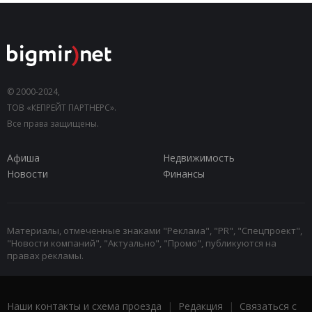
© 2000-2024,
ТОВ «КЕПРЕЙТ ПАРТНЕРС».
Все права защищены.
Афиша
Недвижимость
Новости
Финансы
Материалы, отмеченные знаками "Реклама", "PR", "Спецпроект",
"Новости компаний", "Актуально", "Промо", публикуются на
правах рекламы.
Наши контакты и схема проезда
|
Редакция
|
Связаться с