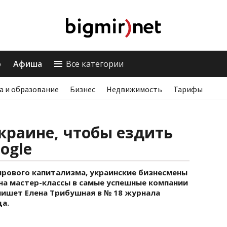
о
Афиша
Все категории
а и образование
Бизнес
Недвижимость
Тарифы
Украине, чтобы ездить
ogle
рового капитализма, украинские бизнесмены
на мастер-классы в самые успешные компании
 пишет Елена Трибушная в № 18 журнала
да.