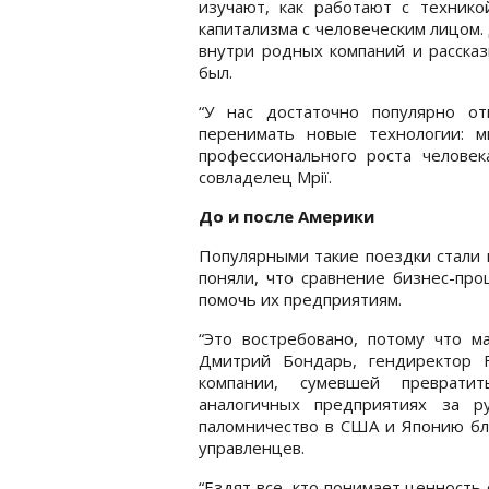
изучают, как работают с технико
капитализма с человеческим лицом
внутри родных компаний и рассказ
был.
“У нас достаточно популярно от
перенимать новые технологии: 
профессионального роста человек
совладелец Мрії.
До и после Америки
Популярными такие поездки стали п
поняли, что сравнение бизнес-про
помочь их предприятиям.
“Это востребовано, потому что ма
Дмитрий Бондарь, гендиректор F
компании, сумевшей преврати
аналогичных предприятиях за 
паломничество в США и Японию бла
управленцев.
“Ездят все, кто понимает ценность 