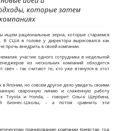
новые идеи и
одходы, которые затем
 компаниях
мы ищем рациональные зерна, которые стараемся
о. В США в голове у директора вырисовался как
не прочь внедрить в своей компании.
немалая: участие одного сотрудника в недельной
менеджеров из нескольких компаний обходится
т свеч - так считают те, кто уже втянулся в этот
 в Японии, но совсем другое дело увидеть своими
ованную сварочную линию и слаженную работу
ах Тoyоta и Honda, - говорит Ольга Щербина,
кой Бизнес-Школы, - а потом сравнить эти
тегическому планированию компании Киевстар, год