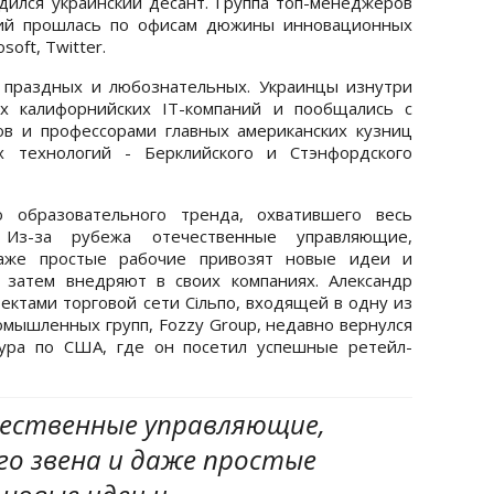
ился украинский десант. Группа топ-менеджеров
ний прошлась по офисам дюжины инновационных
soft, Twitter.
я праздных и любознательных. Украинцы изнутри
х калифорнийских IT-компаний и пообщались с
в и профессорами главных американских кузниц
 технологий - Берклийского и Стэнфордского
 образовательного тренда, охватившего весь
 Из-за рубежа отечественные управляющие,
аже простые рабочие привозят новые идеи и
 затем внедряют в своих компаниях. Александр
ектами торговой сети Сільпо, входящей в одну из
омышленных групп, Fozzy Group, недавно вернулся
тура по США, где он посетил успешные ретейл-
чественные управляющие,
го звена и даже простые