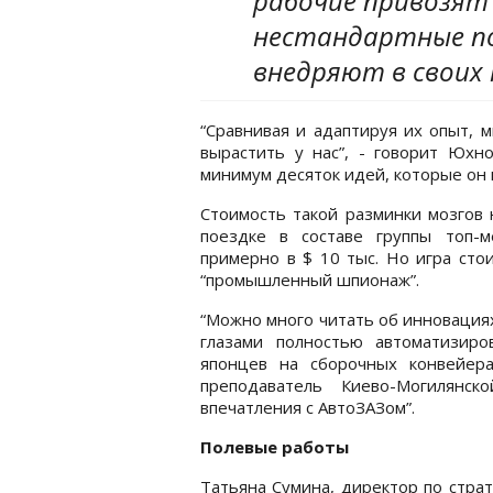
рабочие привозят 
нестандартные п
внедряют в своих
“Сравнивая и адаптируя их опыт, 
вырастить у нас”, - говорит Юхн
минимум десяток идей, которые он 
Стоимость такой разминки мозгов 
поездке в составе группы топ-
примерно в $ 10 тыс. Но игра стои
“промышленный шпионаж”.
“Можно много читать об инновациях
глазами полностью автоматизир
японцев на сборочных конвейер
преподаватель Киево-Могилянс
впечатления с АвтоЗАЗом”.
Полевые работы
Татьяна Сумина, директор по стра