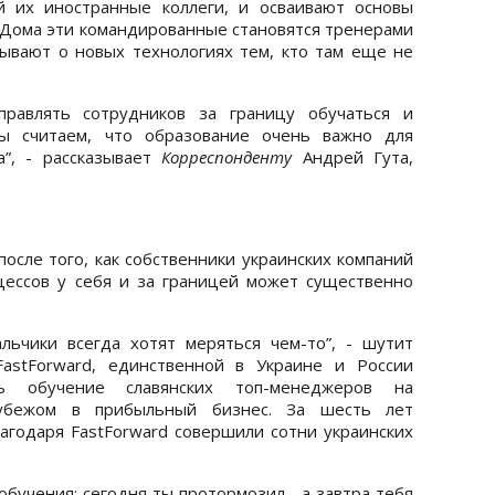
й их иностранные коллеги, и осваивают основы
. Дома эти командированные становятся тренерами
ывают о новых технологиях тем, кто там еще не
правлять сотрудников за границу обучаться и
мы считаем, что образование очень важно для
а”, - рассказывает
Корреспонденту
Андрей Гута,
осле того, как собственники украинских компаний
цессов у себя и за границей может существенно
льчики всегда хотят меряться чем-то”, - шутит
astForward, единственной в Украине и России
ть обучение славянских топ-менеджеров на
рубежом в прибыльный бизнес. За шесть лет
годаря FastForward совершили сотни украинских
обучения: сегодня ты протормозил - а завтра тебя