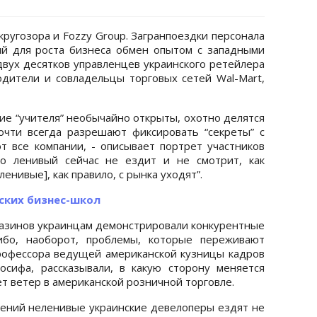
ругозора и Fozzy Group. Загранпоездки персонала
й для роста бизнеса обмен опытом с западными
двух десятков управленцев украинского ретейлера
дители и совладельцы торговых сетей Wal-Mart,
ие “учителя” необычайно открыты, охотно делятся
очти всегда разрешают фиксировать “секреты” с
 все компании, - описывает портрет участников
о ленивый сейчас не ездит и не смотрит, как
енивые], как правило, с рынка уходят”.
ских бизнес-школ
агазинов украинцам демонстрировали конкурентные
ибо, наоборот, проблемы, которые переживают
рофессора ведущей американской кузницы кадров
осифа, рассказывали, в какую сторону меняется
т ветер в американской розничной торговле.
ений неленивые украинские девелоперы ездят не