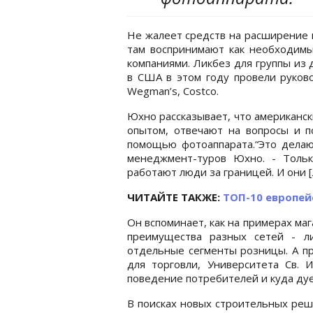
Не жалеет средств на расширение к
там воспринимают как необходимы
компаниями. Ликбез для группы из 
в США в этом году провели руково
Wegman’s, Costco.
Юхно рассказывает, что американск
опытом, отвечают на вопросы и п
помощью фотоаппарата.“Это делают
менеджмент-туров Юхно. - Тольк
работают люди за границей. И они [л
ЧИТАЙТЕ ТАКЖЕ:
ТОП-10 европей
Он вспоминает, как на примерах м
преимущества разных сетей - л
отдельные сегменты розницы. А п
для торговли, Университета Св. И
поведение потребителей и куда дуе
В поисках новых строительных реш