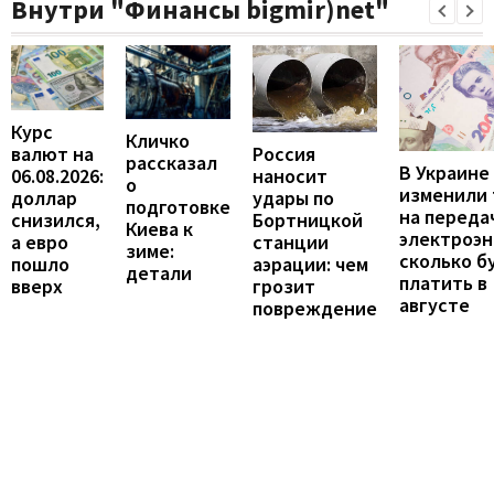
Внутри "Финансы bigmir)net"
Курс
Кличко
валют на
Россия
рассказал
В Украине
06.08.2026:
наносит
о
изменили
доллар
удары по
подготовке
на переда
снизился,
Бортницкой
Киева к
электроэн
а евро
станции
зиме:
сколько б
пошло
аэрации: чем
детали
платить в
вверх
грозит
августе
повреждение