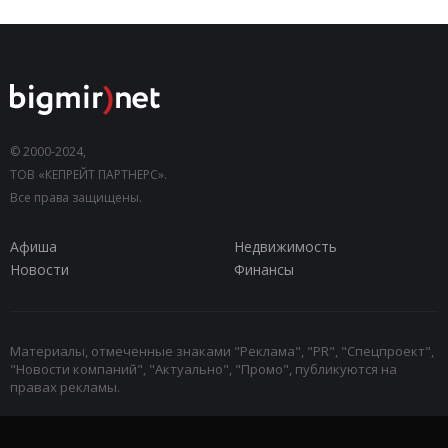
© 2000-2024,
ТОВ «КЕПРЕЙТ ПАРТНЕРС».
Все права защищены.
Афиша
Недвижимость
Новости
Финансы
Материалы, отмеченные знаками "Реклама", "PR", "Спецпроект",
"Новости компаний", "Актуально", "Промо", публикуются на
правах рекламы.