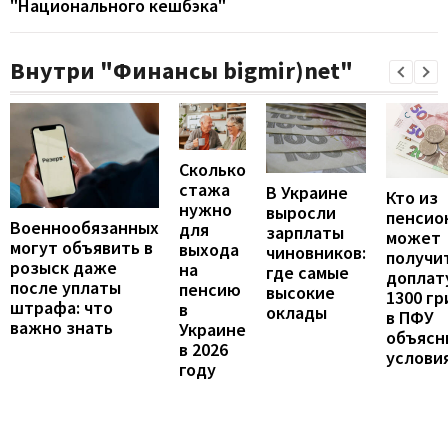
"Национального кешбэка"
Внутри "Финансы bigmir)net"
Сколько
стажа
В Украине
Кто из
нужно
выросли
пенсио
Военнообязанных
для
зарплаты
может
могут объявить в
выхода
чиновников:
получи
розыск даже
на
где самые
доплат
после уплаты
пенсию
высокие
1300 гр
штрафа: что
в
оклады
в ПФУ
важно знать
Украине
объясн
в 2026
услови
году