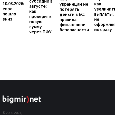
субсидии в
10.08.2026:
как
украинцам не
августе:
евро
увеличит
потерять
как
пошло
выплаты,
деньги в ЕС:
проверить
вниз
не
правила
новую
оформля
финансовой
сумму
их сразу
безопасности
через ПФУ
© 2000-2024,