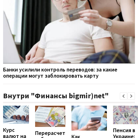
Банки усилили контроль переводов: за какие
операции могут заблокировать карту
Внутри "Финансы bigmir)net"
Курс
Пенсия в
Перерасчет
валют на
Украине:
Как