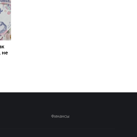
ак
Проезд по 30 грн в
Выплата 3100 грн ко
 не
Киеве: почему
Дню Независимости
работники с низкими
кому нужно подать
зарплатами уходят с
заявление в ПФУ
работы
Финансы