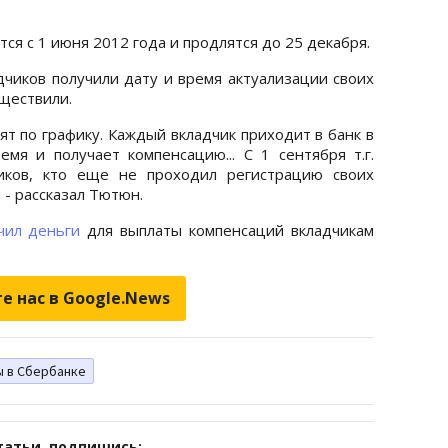
я с 1 июня 2012 года и продлятся до 25 декабря.
дчиков получили дату и время актуализации своих
уществили.
т по графику. Каждый вкладчик приходит в банк в
мя и получает компенсацию... С 1 сентября т.г.
чиков, кто еще не проходил регистрацию своих
 - рассказал Тютюн.
чил деньги
для выплаты компенсаций вкладчикам
е нас в Google.News
 в Сбербанке
татьи, подпишись: