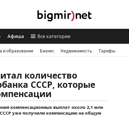
о
Афиша
Все категории
а и образование
Бизнес
Недвижимость
Тарифы
итал количество
банка СССР, которые
омпенсации
ения компенсационных выплат около 2,1 млн
 СССР уже получили компенсацию на общую