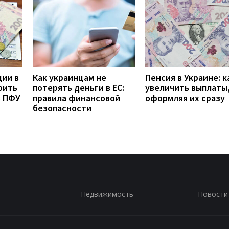
дии в
Как украинцам не
Пенсия в Украине: к
рить
потерять деньги в ЕС:
увеличить выплаты,
з ПФУ
правила финансовой
оформляя их сразу
безопасности
Недвижимость
Новости