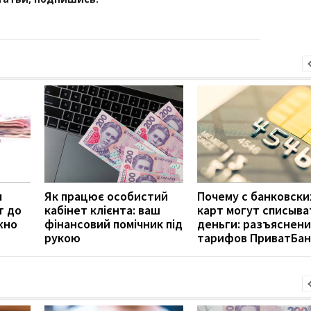
л
Як працює особистий
Почему с банковски
т до
кабінет клієнта: ваш
карт могут списыва
жно
фінансовий помічник під
деньги: разъяснен
рукою
тарифов ПриватБан