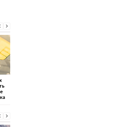
х
Бюджет Украины под
Ощадбанк запускает
ть
угрозой: эксперты о
мобильные отделен
ие
рисках финансовой
для удаленных гром
ка
катастрофы в 2026 году