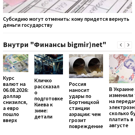
Субсидию могут отменить: кому придется вернуть
деньги государству
Внутри "Финансы bigmir)net"
Курс
Кличко
валют на
Россия
рассказал
В Украине
06.08.2026:
наносит
о
изменили
доллар
удары по
подготовке
на переда
снизился,
Бортницкой
Киева к
электроэн
а евро
станции
зиме:
сколько б
пошло
аэрации: чем
детали
платить в
вверх
грозит
августе
повреждение