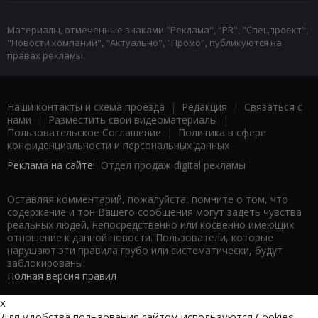
Материалы, отмеченные знаками "Реклама", "PR", "Спецпроект",
"Новости компаний", "Актуально", "Промо", публикуются на
правах рекламы.
Наши контакты и схема проезда
|
Редакция
|
Связаться с
нами
|
Разместить свои видеоматериалы
|
Пользовательское Соглашение
|
Политика в сфере
конфиденциальности и персональных данных
Реклама на сайте:
Отдел продаж digital рекламы
Оставляя комментарий, пожалуйста, помните о том, что
содержание и тон Вашего сообщения могут задеть чувства
реальных людей, непосредственно или косвенно имеющих
отношение к данной новости. Пользователи, которые
нарушают эти правила грубо или систематически, будут
заблокированы.
Полная версия правил
x
Для удобства пользования сайтом используются Cookies.