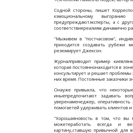
Содной стороны, пишет Корреспо
кэмоциональному выгоранию
предупреждаютэксперты, а с друго
соответствиереалиям динамично ра
"Мыживем в "постчасовом", инди
приходится создавать рубежи м
резюмирует Джексон.
Журналприводит пример киевлянк
которая постояннонаходится в зоне
консультирует и решает проблемы 
них время. Постоянные заказчики з
Онауже привыкла, что некоторы
иныепредпочитают задавать во
уверенаменеджер, оперативность 
помогаетей удерживать клиентов и 
"Хорошаяновость в том, что вы 
можетеработать всегда и ве
картину,ставшую привычной для в