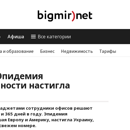
о
Афиша
Все категории
а и образование
Бизнес
Недвижимость
Тарифы
 Эпидемия
ности настигла
гаджетами сотрудники офисов решают
 и 365 дней в году. Эпидемия
я Европу и Америку, настигла Украину,
свежем номере.