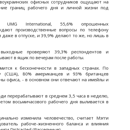
твоукраинских офисных сотрудников ощущают на
ание границ рабочего дня и личной жизни под
я UMG International, 55,6% опрошенных
уждают производственные вопросы по телефону
 даже в отпуске, и 39,9% делают то же, но лишь в
 выходные проверяют 39,3% респондентов и
ывают в ящик по вечерам после работы.
мится к бесконечности в западных странах. По
gy (США), 80% американцев и 93% британцев
ны офиса, - в основном они отвечают на имейлы и
ди перерабатывают в среднем 3,5 часа в неделю,
четом восьмичасового рабочего дня выливается в
динально изменила человечество, считает Мэгги
ователь рабоче-жизненного баланса и влияния
иги Distracted (Рассеянные).