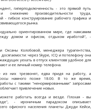
ндент, гиперподключенность - это прямой путь
 и снижению производительности труда,
й - гибкое конструирование рабочего графика и
звивающегося рынка.
видуально ориентированном мире, где намсамим
ежду домом и офисом, отдыхом иработой", -
и Оксаны Колобовой, менеджера турагентства,
 досягаемости: через Skype, ICQ и потелефону она
жаждущих уехать в отпуск клиентовв удобное для
нают и ее личный номер телефона.
е из них трезвонят, едва придя на работу, а
просы намного позже 18:00. В то же время,
работы с такими "ненормированными" запросами
облегчает привлечение новых.
можете работать всегда и везде. Плохая - вы
зде", - ироничным парадоксом описывает
сего офисного населения планеты Джуди Кейси,