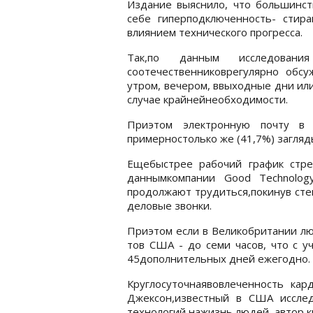
Издание выяснило, что большинс
себе гиперподключенность- стир
влиянием технического прогресса.
Так,по данным исследовани
соотечественниковрегулярно обс
утром, вечером, ввыходные дни или
случае крайнейнеобходимости.
Приэтом электронную почту в
примерностолько же (41,7%) загляд
Ещебыстрее рабочий график стре
даннымкомпании Good Technolo
продолжают трудиться,покинув сте
деловые звонки.
Приэтом если в Великобритании лю
тов США - до семи часов, что с у
45дополнительных дней ежегодно.
Круглосуточнаявовлеченность кар
Джексон,известный в США исслед
технологий нажизнь людей, автор кн