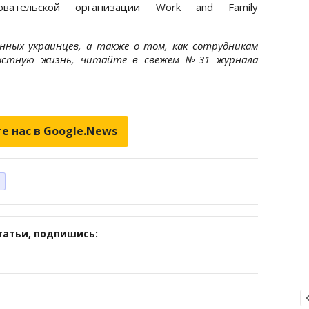
довательской организации Work and Family
нных украинцев, а также о том, как сотрудникам
частную жизнь, читайте в свежем №31 журнала
е нас в Google.News
татьи, подпишись: