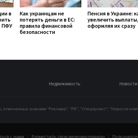
дии в
Как украинцам не
Пенсия в Украине: к
рить
потерять деньги в ЕС:
увеличить выплаты,
з ПФУ
правила финансовой
оформляя их сразу
безопасности
Недвижимость
Новости
 отмеченные знаками "Реклама", "PR", "Спецпроект", "Новости комп
ться с нами
|
Разместить свои видеоматериалы
|
Пользовате