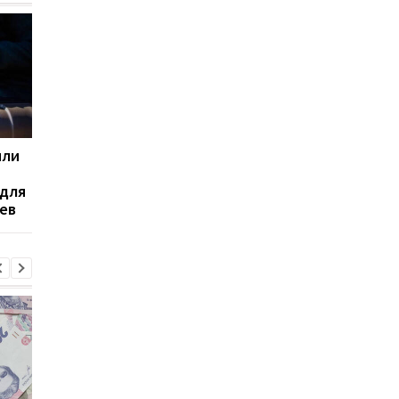
или
Украина и Испания
Украина не согласит
упростили процедуру
на облегчённое
 для
реадмиссии: что
членство в ЕС, цель
ев
изменится для граждан
полное вступление