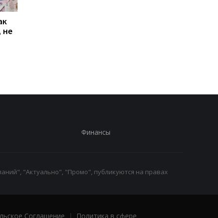
ак
Проезд по 30 грн в
Выплата 3100 грн ко
 не
Киеве: почему
Дню Независимости
работники с низкими
кому нужно подать
зарплатами уходят с
заявление в ПФУ
работы
Финансы
аний", "Актуально", "Промо", публикуются на правах
льское Соглашение
|
Политика в сфере