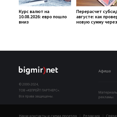
Курс валют на
Перерасчет субси
10.08.2026: евро пошло
августе: как прове
вниз
новую сумму чере
Афиша
© 2000-2024,
ТОВ «КЕПРЕЙТ ПАРТНЕРС».
Материалы,
Все права защищены.
рекламы.
Наши контакты и схема проезда
|
Редакция
|
Связа