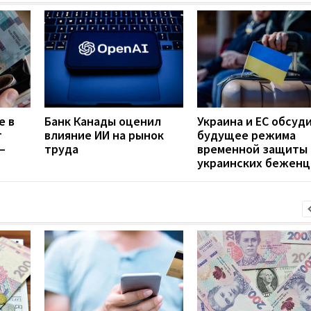
е в
Банк Канады оценил
Украина и ЕС обсуд
т
влияние ИИ на рынок
будущее режима
—
труда
временной защиты
украинских беженц