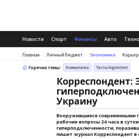
Новости
Спорт
Финансы
Авто
Техн
Главная
Личный бюджет
Экономика
Карьер
Горячие темы:
Коммуналка
Тесты bigmir)net
Корреспондент:
гиперподключен
Украину
Вооружившиеся современными 
рабочие вопросы 24 часа в сутки
гиперподключенности, поразивша
пишет журнал Корреспондент в 