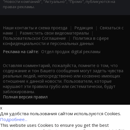
"Новости компаний", "Актуально", "Промо", публикуются на
правах рекламы.
Наши контакты и схема проезда
|
Редакция
|
Связаться с
нами
|
Разместить свои видеоматериалы
|
Пользовательское Соглашение
|
Политика в сфере
конфиденциальности и персональных данных
Реклама на сайте:
Отдел продаж digital рекламы
Оставляя комментарий, пожалуйста, помните о том, что
содержание и тон Вашего сообщения могут задеть чувства
реальных людей, непосредственно или косвенно имеющих
отношение к данной новости. Пользователи, которые
нарушают эти правила грубо или систематически, будут
заблокированы.
Полная версия правил
x
Для удобства пользования сайтом используются Cookies.
Подробнее...
This website uses Cookies to ensure you get the best