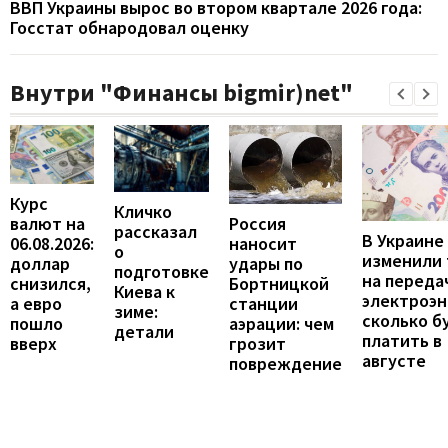
ВВП Украины вырос во втором квартале 2026 года:
Госстат обнародовал оценку
Внутри "Финансы bigmir)net"
Курс
Кличко
валют на
Россия
рассказал
В Украине
06.08.2026:
наносит
о
изменили
доллар
удары по
подготовке
на переда
снизился,
Бортницкой
Киева к
электроэн
а евро
станции
зиме:
сколько б
пошло
аэрации: чем
детали
платить в
вверх
грозит
августе
повреждение