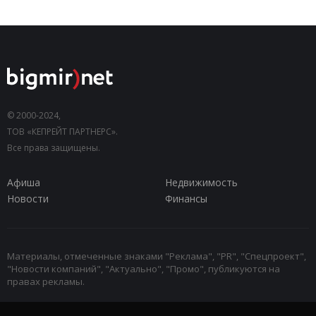
© 2000-2024,
ТОВ «КЕПРЕЙТ ПАРТНЕРС».
Все права защищены.
Афиша
Недвижимость
Новости
Финансы
Материалы, отмеченные знаками "Реклама", "PR", "Спецпроект",
"Новости компаний", "Актуально", "Промо", публикуются на
правах рекламы.