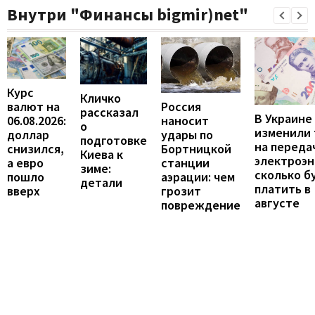
Внутри "Финансы bigmir)net"
Курс
Кличко
валют на
Россия
рассказал
В Украине
06.08.2026:
наносит
о
изменили
доллар
удары по
подготовке
на переда
снизился,
Бортницкой
Киева к
электроэн
а евро
станции
зиме:
сколько б
пошло
аэрации: чем
детали
платить в
вверх
грозит
августе
повреждение