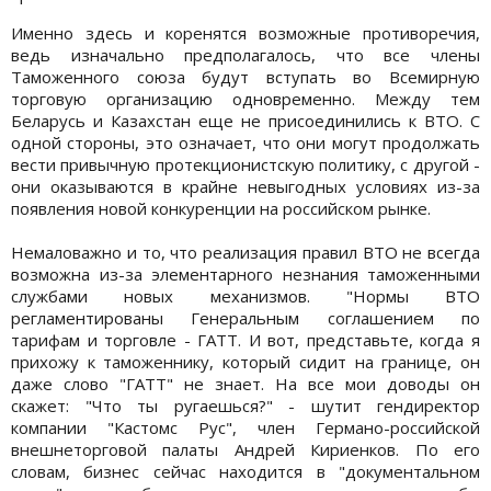
Именно здесь и коренятся возможные противоречия,
ведь изначально предполагалось, что все члены
Таможенного союза будут вступать во Всемирную
торговую организацию одновременно. Между тем
Беларусь и Казахстан еще не присоединились к ВТО. С
одной стороны, это означает, что они могут продолжать
вести привычную протекционистскую политику, с другой -
они оказываются в крайне невыгодных условиях из-за
появления новой конкуренции на российском рынке.
Немаловажно и то, что реализация правил ВТО не всегда
возможна из-за элементарного незнания таможенными
службами новых механизмов. "Нормы ВТО
регламентированы Генеральным соглашением по
тарифам и торговле - ГАТТ. И вот, представьте, когда я
прихожу к таможеннику, который сидит на границе, он
даже слово "ГАТТ" не знает. На все мои доводы он
скажет: "Что ты ругаешься?" - шутит гендиректор
компании "Кастомс Рус", член Германо-российской
внешнеторговой палаты Андрей Кириенков. По его
словам, бизнес сейчас находится в "документальном