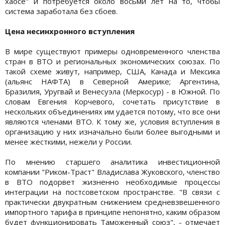
хаосе" и потребуется около восьми лет на то, чтобы
система заработала без сбоев.
Цена несинхронного вступления
В мире существуют примеры одновременного членства
стран в ВТО и региональных экономических союзах. По
такой схеме живут, например, США, Канада и Мексика
(альянс НАФТА) в Северной Америке; Аргентина,
Бразилия, Уругвай и Венесуэла (Меркосур) - в Южной. По
словам Евгения Корчевого, сочетать присутствие в
нескольких объединениях им удается потому, что все они
являются членами ВТО. К тому же, условия вступления в
организацию у них изначально были более выгодными и
менее жесткими, нежели у России.
По мнению старшего аналитика инвестиционной
компании "Риком-Траст" Владислава Жуковского, членство
в ВТО подорвет жизненно необходимые процессы
интеграции на постсоветском пространстве. "В связи с
практически двукратным снижением средневзвешенного
импортного тарифа в принципе непонятно, каким образом
будет функционировать Таможенный союз", - отмечает