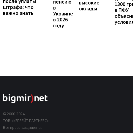
после уплаты
пенсию
высокие
1300 гр
штрафа: что
в
оклады
в ПФУ
важно знать
Украине
объясн
в 2026
услови
году
© 2000-2024,
ТОВ «КЕПРЕЙТ ПАРТНЕРС».
Все права защищены.