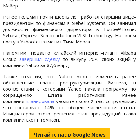
Майер.
Ранее Голдман почти шесть лет работал старшим вице-
президентом по финансам в Siebel Systems. Он занимал
должности финансового директора в Excite@Home,
Sybase, Cypress Semiconductor и VLSI Technology. На своем
посту в Yahoo! он заменит Тима Морса.
Напомним, недавно китайский интернет-гигант Alibaba
Group
завершил сделку
по выкупу 20% своих акций у
компании Yahoo за $7,6 млрд.
Также отметим, что Yahoo может изменить ранее
объявленные планы реструктуризации бизнеса, в
соответствии с которыми Yahoo начала программу по
сокращению штата работников. Ранее
компания
планировала
уволить около 2 тыс. сотрудников,
что составляет 14% от общей численности штата.
Инициатором этого решения стал предыдущий глава
компании Скотт Томпсон.
Читайте нас в Google.News