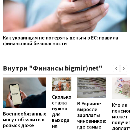
Как украинцам не потерять деньги в ЕС: правила
финансовой безопасности
Внутри "Финансы bigmir)net"
Сколько
стажа
В Украине
Кто из
нужно
выросли
пенсио
Военнообязанных
для
зарплаты
может
могут объявить в
выхода
чиновников:
получи
розыск даже
на
где самые
доплат