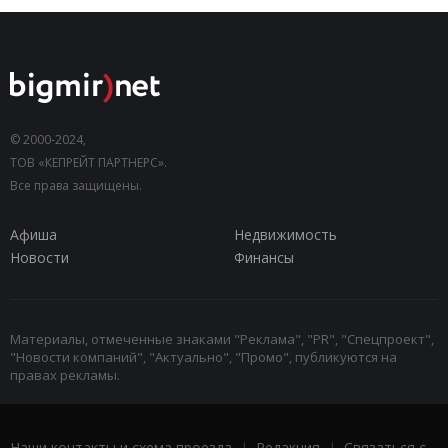
© 2000-2024,
ТОВ «КЕПРЕЙТ ПАРТНЕРС».
Все права защищены.
Афиша
Недвижимость
Новости
Финансы
Материалы, отмеченные знаками "Реклама", "PR", "Спецпроект",
"Новости компаний", "Актуально", "Промо", публикуются на
правах рекламы.
Наши контакты и схема проезда
|
Редакция
|
Связаться с