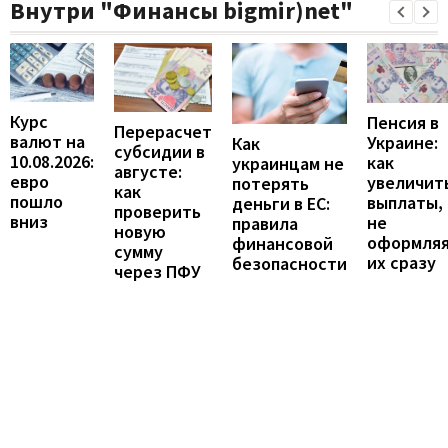
Внутри "Финансы bigmir)net"
Курс
Пенсия в
Перерасчет
валют на
Украине:
Как
субсидии в
10.08.2026:
как
украинцам не
августе:
евро
увеличит
потерять
как
пошло
выплаты,
деньги в ЕС:
проверить
вниз
не
правила
новую
оформля
финансовой
сумму
их сразу
безопасности
через ПФУ