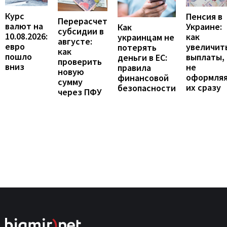
Курс
Пенсия в
Перерасчет
валют на
Украине:
Как
субсидии в
10.08.2026:
как
украинцам не
августе:
евро
увеличит
потерять
как
пошло
выплаты,
деньги в ЕС:
проверить
вниз
не
правила
новую
оформля
финансовой
сумму
их сразу
безопасности
через ПФУ