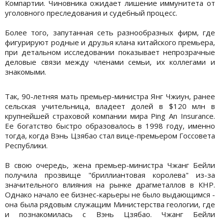
Компартии. Чиновника ожидает лишение иммунитета от
уголовного преследования и судебный процесс.
Более того, запутанная сеть разнообразных фирм, где
фигурируют родные и друзья клана китайского премьера,
при детальном исследовании показывает непрозрачные
деловые связи между членами семьи, их коллегами и
знакомыми.
Так, 90-летняя мать премьер-министра Янг Чжиун, ранее
сельская учительница, владеет долей в $120 млн в
крупнейшей страховой компании мира Ping An Insurance.
Ее богатство быстро образовалось в 1998 году, именно
тогда, когда Вэнь Цзябао стал вице-премьером Госсовета
Республики.
В свою очередь, жена премьер-министра Чжанг Бейли
получила прозвище "бриллиантовая королева" из-за
значительного влияния на рынке драгметаллов в КНР.
Однако начало ее бизнес-карьеры не было выдающимся -
она была рядовым служащим Министерства геологии, где
и познакомилась с Вэнь Цзябао. Чжанг Бейли