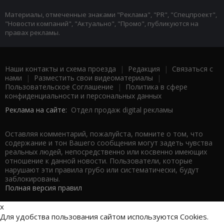
Материалы, отмеченные знаками "Реклама", "PR", "Спецпроект",
"Новости компаний", "Актуально", "Промо", публикуются на
правах рекламы.
Наши контакты и схема проезда
|
Редакция
|
Связаться с
нами
|
Разместить свои видеоматериалы
|
Пользовательское Соглашение
|
Политика в сфере
конфиденциальности и персональных данных
Реклама на сайте:
Отдел продаж digital рекламы
Оставляя комментарий, пожалуйста, помните о том, что
содержание и тон Вашего сообщения могут задеть чувства
реальных людей, непосредственно или косвенно имеющих
отношение к данной новости. Пользователи, которые
нарушают эти правила грубо или систематически, будут
заблокированы.
Полная версия правил
x
Для удобства пользования сайтом используются Cookies.