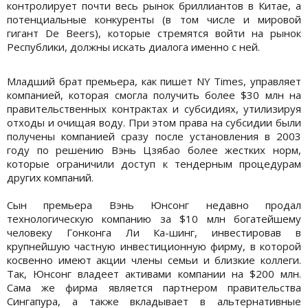
контролирует почти весь рынок бриллиантов в Китае, а
потенциальные конкуренты (в том числе и мировой
гигант De Beers), которые стремятся войти на рынок
Республики, должны искать диалога именно с ней.
Младший брат премьера, как пишет NY Times, управляет
компанией, которая смогла получить более $30 млн на
правительственных контрактах и субсидиях, утилизируя
отходы и очищая воду. При этом права на субсидии были
получены компанией сразу после установления в 2003
году по решению Вэнь Цзябао более жестких норм,
которые ограничили доступ к тендерным процедурам
других компаний.
Сын премьера Вэнь Юнсонг недавно продал
технологическую компанию за $10 млн богатейшему
человеку Гонконга Ли Ка-шинг, инвестировав в
крупнейшую частную инвестиционную фирму, в которой
косвенно имеют акции члены семьи и близкие коллеги.
Так, Юнсонг владеет активами компании на $200 млн.
Сама же фирма является партнером правительства
Сингапура, а также вкладывает в альтернативные