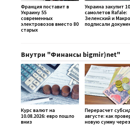
Франция поставит в
Украина закупит 1
Украину 55
самолетов Rafale:
современных
Зеленский и Макр
электровозов вместо 80
подписали докуме
старых
Внутри "Финансы bigmir)net"
Курс валют на
Перерасчет субси
10.08.2026: евро пошло
августе: как прове
вниз
новую сумму чере