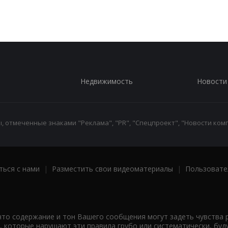
Недвижимость
Новости
 отмеченные знаками "Реклама", "PR", "Спецпроект", "Новости комп
ться с нами
|
Разместить свои видеоматериалы
|
Пользовате
что содержание и тон Вашего сообщения могут задеть чувства 
 которые нарушают эти правила грубо или систематически, буд