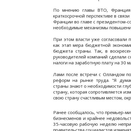
По мнению главы ВТО, Франция 
краткосрочной перспективе в связи
Франции во главе с президентом-с
необходимые механизмы повышения
При этом власти уже согласовали 
как этап мера бюджетной экономи
бюджета страны. Так, в воскресе
руководителей компаний сделали с
налоги на заработную плату на 30 м
Лами после встречи с Олландом по
реформ на рынке труда. "Я дума
страны знают о необходимости глу
страну, которая сопротивляется из
свою страну счастливым местом, ок
Ранее сообщалось, что премьер-м
бизнесменов и крайнее недовольс
35-часовую рабочую неделю неприк
правительства социалистов изменят