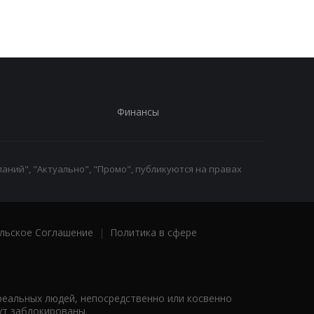
работы
Финансы
аний", "Актуально", "Промо", публикуются на правах
льское Соглашение
|
Политика в сфере
реальных людей, непосредственно или косвенно
ут заблокированы.