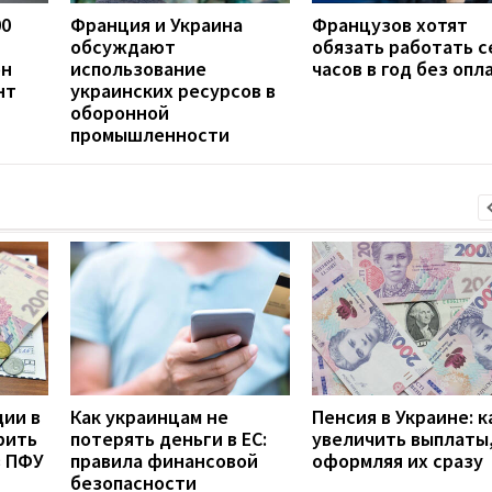
00
Франция и Украина
Французов хотят
обсуждают
обязать работать с
он
использование
часов в год без опл
нт
украинских ресурсов в
оборонной
промышленности
дии в
Как украинцам не
Пенсия в Украине: к
рить
потерять деньги в ЕС:
увеличить выплаты,
з ПФУ
правила финансовой
оформляя их сразу
безопасности