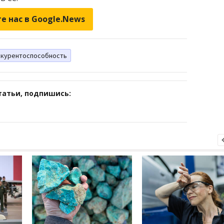
е нас в Google.News
нкурентоспособность
татьи, подпишись: