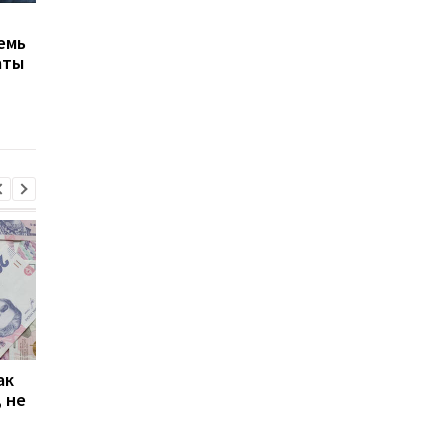
ВТО прогнозирует
Суд во Франции
емь
восстановление
арестовал виллу
аты
мировой торговли
"Газпрома" за 120 мл
ак
Проезд по 30 грн в
Выплата 3100 грн ко
 не
Киеве: почему
Дню Независимости
работники с низкими
кому нужно подать
зарплатами уходят с
заявление в ПФУ