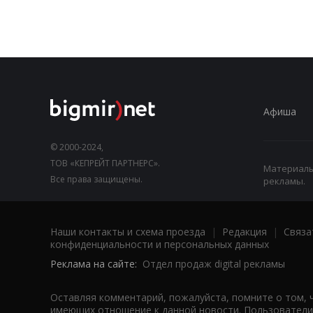
Афиша
© 2000-2024,
ТОВ «КЕПРЕЙТ ПАРТНЕРС».
Материалы,
Все права защищены.
рекламы.
Наши контакты и схема проезда
|
Редакция
|
Связа
конфиденциальности и персональных данных
Реклама на сайте:
Отдел продаж digital рекламы
Оставляя комментарий, пожалуйста, помните о том, 
имеющих отношение к данной новости. Пользователи,