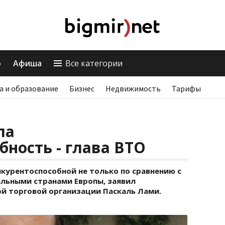
о
Афиша
Все категории
а и образование
Бизнес
Недвижимость
Тарифы
ла
бность - глава ВТО
курентоспособной не только по сравнению с
тальными странами Европы, заявил
й торговой организации Паскаль Лами.