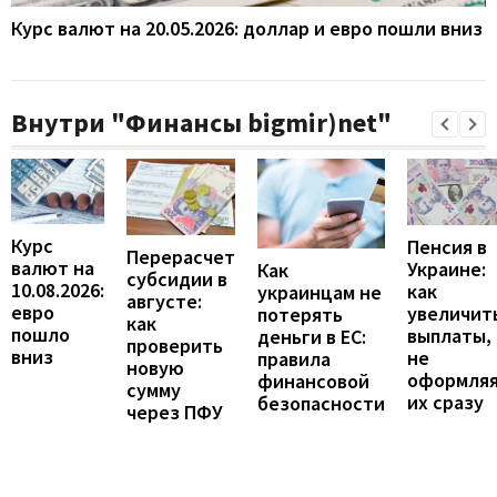
Курс валют на 20.05.2026: доллар и евро пошли вниз
Внутри "Финансы bigmir)net"
Курс
Пенсия в
Перерасчет
валют на
Украине:
Как
субсидии в
10.08.2026:
как
украинцам не
августе:
евро
увеличит
потерять
как
пошло
выплаты,
деньги в ЕС:
проверить
вниз
не
правила
новую
оформля
финансовой
сумму
их сразу
безопасности
через ПФУ