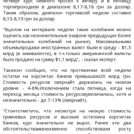
четверг курс немного просел к вечеру и в пятницу
торгипроходили в диапазоне 8,17-8,18 грн за доллар.
Таким образом, диапазон торговвсей недели составил
8,15-8,19 грн за доллар.
"Вцелом на интервале недели такие колебания можно
оценить как незначительные (нафоне предыдущих более
значительных колебаний на рынке). Максимальными
объемыпродажи иностранных валют были в среду - $1,5
млрд (в эквиваленте), в т.ч.только американской валюты
было продано на сумму $1,1 млрд", - сказал эксперт.
Такжеон сообщил, что на протяжении всей недели
остатки на корсчетах банков превышали20 млрд грн.
Стоимость ресурсов овернайт держалась на низком
уровне - 4-8%.Исключением стала пятница, когда на
переход месяца стоимость ресурсовувеличилась, хотя и
незначительно - до 7-13% (овернайт).
"Стоитотметить, что несмотря на низкую стоимость
гривневых ресурсов и высокие остаткина корсчетах
банков, курс значительно не вырос. Ранее эти два
обстоятельстваминеизменно способствовали росту