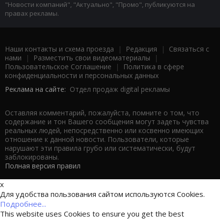
"Новости компаний", "Актуально", "Промо", публикуются на
правах рекламы.
Наши контакты и схема проезда
|
Редакция
|
Связаться с
нами
|
Разместить свои видеоматериалы
|
Пользовательское Соглашение
|
Политика в сфере
конфиденциальности и персональных данных
Реклама на сайте:
Отдел продаж digital рекламы
Оставляя комментарий, пожалуйста, помните о том, что
содержание и тон Вашего сообщения могут задеть чувства
реальных людей, непосредственно или косвенно имеющих
отношение к данной новости. Пользователи, которые
нарушают эти правила грубо или систематически, будут
заблокированы.
Полная версия правил
x
Для удобства пользования сайтом используются Cookies.
Подробнее...
This website uses Cookies to ensure you get the best