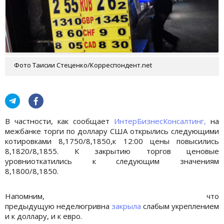
Фото Таисии Стеценко/Корреспондент.net
В частности, как сообщает
ИнтерБизнесКонсалтинг,
на
межбанке торги по доллару США открылись следующими
котировками 8,1750/8,1850,к 12:00 цены повысились
8,1820/8,1855. К закрытию торгов ценовые
уровниоткатились к следующим значениям
8,1800/8,1850.
Напомним, что
предыдущую неделюгривна
закрыла
слабым укреплением
и к доллару, и к евро.