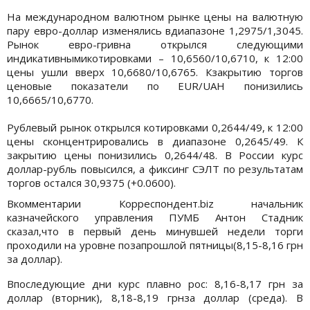
На международном валютном рынке цены на валютную
пару евро-доллар изменялись вдиапазоне 1,2975/1,3045.
Рынок евро-гривна открылся следующими
индикативнымикотировками – 10,6560/10,6710, к 12:00
цены ушли вверх 10,6680/10,6765. Кзакрытию торгов
ценовые показатели по EUR/UAH понизились
10,6665/10,6770.
Рублевый рынок открылся котировками 0,2644/49, к 12:00
цены сконцентрировались в диапазоне 0,2645/49. К
закрытию цены понизились 0,2644/48. В России курс
доллар-рубль повысился, а фиксинг СЭЛТ по результатам
торгов остался 30,9375 (+0.0600).
Вкомментарии Корреспондент.biz начальник
казначейского управления ПУМБ Антон Стадник
сказал,что в первый день минувшей недели торги
проходили на уровне позапрошлой пятницы(8,15-8,16 грн
за доллар).
Впоследующие дни курс плавно рос: 8,16-8,17 грн за
доллар (вторник), 8,18-8,19 грнза доллар (среда). В