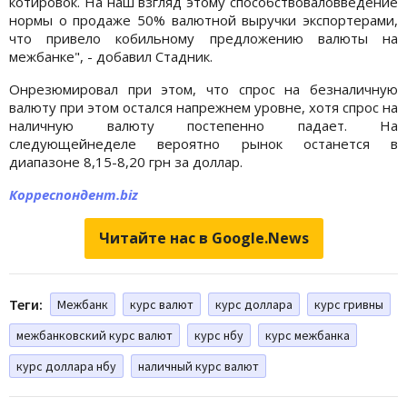
котировок. На наш взгляд этому способствоваловведение
нормы о продаже 50% валютной выручки экспортерами,
что привело кобильному предложению валюты на
межбанке", - добавил Стадник.
Онрезюмировал при этом, что спрос на безналичную
валюту при этом остался напрежнем уровне, хотя спрос на
наличную валюту постепенно падает. На
следующейнеделе вероятно рынок останется в
диапазоне 8,15-8,20 грн за доллар.
Корреспондент.biz
Читайте нас в Google.News
Теги:
Межбанк
курс валют
курс доллара
курс гривны
межбанковский курс валют
курс нбу
курс межбанка
курс доллара нбу
наличный курс валют